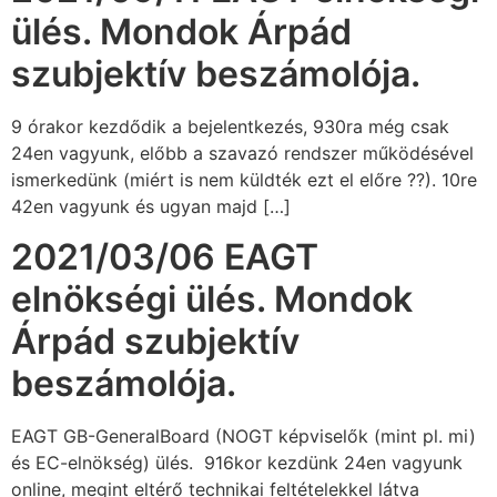
ülés. Mondok Árpád
szubjektív beszámolója.
9 órakor kezdődik a bejelentkezés, 930ra még csak
24en vagyunk, előbb a szavazó rendszer működésével
ismerkedünk (miért is nem küldték ezt el előre ??). 10re
42en vagyunk és ugyan majd […]
2021/03/06 EAGT
elnökségi ülés. Mondok
Árpád szubjektív
beszámolója.
EAGT GB-GeneralBoard (NOGT képviselők (mint pl. mi)
és EC-elnökség) ülés. 916kor kezdünk 24en vagyunk
online, megint eltérő technikai feltételekkel látva