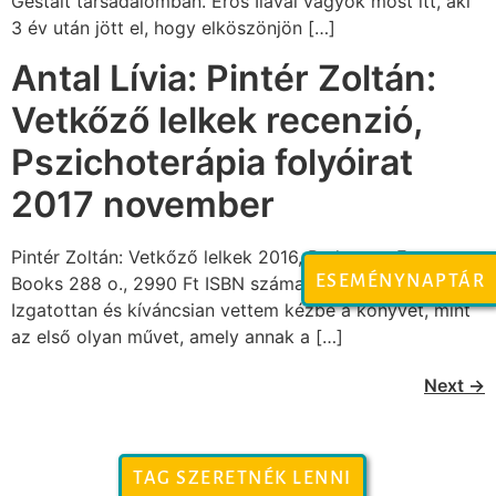
Gestalt társadalomban. Erős Ilával vagyok most itt, aki
3 év után jött el, hogy elköszönjön […]
Antal Lívia: Pintér Zoltán:
Vetkőző lelkek recenzió,
Pszichoterápia folyóirat
2017 november
Pintér Zoltán: Vetkőző lelkek 2016, Budapest, Expert
ESEMÉNYNAPTÁR
Books 288 o., 2990 Ft ISBN száma: 978-615-5686-11-5
Izgatottan és kíváncsian vettem kézbe a könyvet, mint
az első olyan művet, amely annak a […]
Next
→
TAG SZERETNÉK LENNI