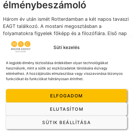
élménybeszámoló
Három év után ismét Rotterdamban a két napos tavaszi
EAGT találkozó. A mostani megosztásban a
folyamatokra figyelek főképp és a filozófiára. Első nap
a munkacsoportokban (Comittée), második nap
elnökségi ülés […]
Süti kezelés
Interjú Stefany-Tóth
A legjobb élmény biztosítása érdekében olyan technológiákat
használunk, mint a sütik az eszközadatok tárolására és/vagy
Judittal az EAGT
eléréséhez. A hozzájárulás elmulasztása vagy visszavonása bizonyos
funkciókat és funkciókat hátrányosan érinthet.
konferencia kapcsán
ELFOGADOM
Astrid Dusendschön interjút készített egyesületünk
elnökével, Stefany-Tóth Judittal a Magyarországon
ELUTASÍTOM
megrendezésre kerülő Gestalt2019 Konferencia
kapcsán. Az EAGT hírlevél ezen szekciójának célja,
SÜTIK BEÁLLÍTÁSA
hogy helyet biztosítson mindazon EAGT tagok számára,
akik szeretnék […]