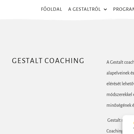
FŐOLDAL
A GESTALTRÓL
PROGRA
GESTALT COACHING
A Gestalt coac
alapelveinek é
elérését lehet
módszerekkel és
minőségének és
Gestalt szeml
Coaching Center