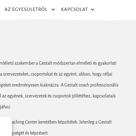
AZ EGYESÜLETRŐL
KAPCSOLAT
mléletű szakember a Gestalt módszertan elméleti és gyakorlati
a szervezeteket, csoportokat és az egyént, abban, hogy céljai
ségeket eredményesen kiaknázza. A Gestalt coach professzionális
ul az egyének, szervezetek és csoportok jóllétéhez, kapcsolataik
jához.
lt Coaching Center keretében képződtek. Jelenleg a Gestalt
tevékenységét és képzéseit.