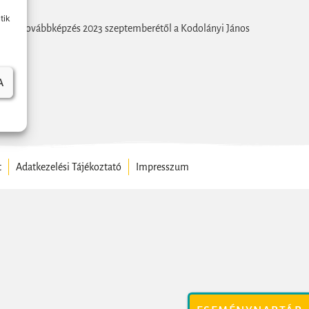
tik
irányú továbbképzés 2023 szeptemberétől a Kodolányi János
A
t
Adatkezelési Tájékoztató
Impresszum