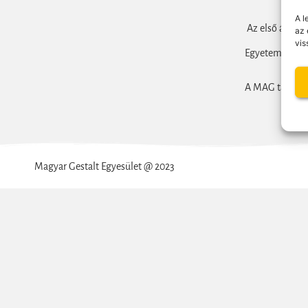
A l
Az első állam
az 
vis
Egyetemen ind
A MAG tagságga
Magyar Gestalt Egyesület @ 2023