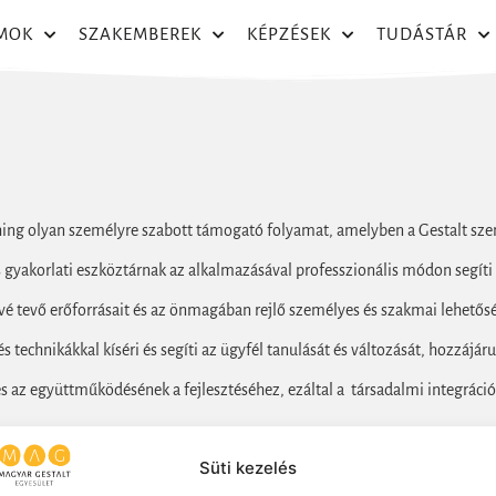
MOK
SZAKEMBEREK
KÉPZÉSEK
TUDÁSTÁR
hing olyan személyre szabott támogató folyamat, amelyben a Gestalt sze
s gyakorlati eszköztárnak az alkalmazásával professzionális módon segíti 
ővé tevő erőforrásait és az önmagában rejlő személyes és szakmai lehető
 technikákkal kíséri és segíti az ügyfél tanulását és változását, hozzájár
 az együttműködésének a fejlesztéséhez, ezáltal a társadalmi integráció
életű coachok Magyarországon korábban a Flow Coaching School és a Gesta
Süti kezelés
 az Ascon szervezetfejlesztő kft-vel egyesülve Ascon név alatt folytatja 