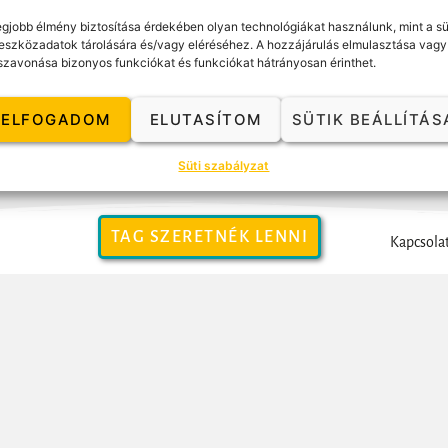
egjobb élmény biztosítása érdekében olyan technológiákat használunk, mint a sü
ilag is elismert diplomát adó Gestalt coach-konzulens és teamcoach szak
eszközadatok tárolására és/vagy eléréséhez. A hozzájárulás elmulasztása vagy
szavonása bizonyos funkciókat és funkciókat hátrányosan érinthet.
ul.
ELFOGADOM
ELUTASÍTOM
SÜTIK BEÁLLÍTÁS
l rendelkező Gestalt orientációjú coachok
listáját itt találod.
Süti szabályzat
TAG SZERETNÉK LENNI
Kapcsola