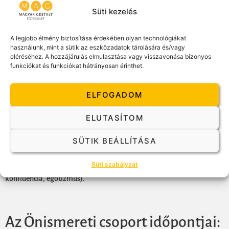
zónái, érzékelés.
Süti kezelés
2. modul – Alak–háttér és a Gestalt ciklus (1
nap)
A legjobb élmény biztosítása érdekében olyan technológiákat
használunk, mint a sütik az eszközadatok tárolására és/vagy
eléréséhez. A hozzájárulás elmulasztása vagy visszavonása bizonyos
Tapasztalati ciklus, elakadások, befejezetlen helyzetek, kapcsolati
funkciókat és funkciókat hátrányosan érinthet.
mintázatok.
ELFOGADOM
3. modul – Polaritások és kontaktusformák (1
nap)
ELUTASÍTOM
Topdog–underdog dinamika, belső ellentétek,
SÜTIK BEÁLLÍTÁSA
kontaktusmegszakítási minták
(deszenzitizáció, projekció, introjekció, retroflexió, deflekció,
Süti szabályzat
konfluencia, egotizmus).
Az Önismereti csoport időpontjai: