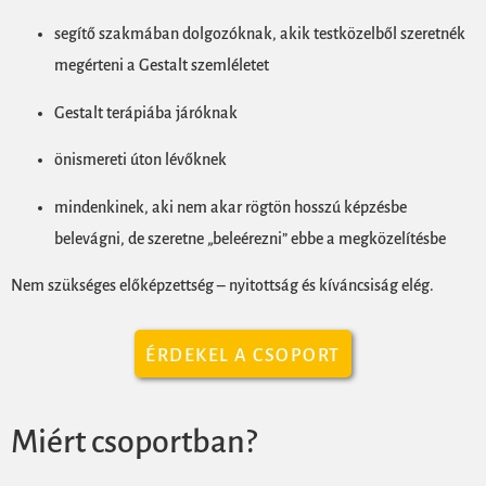
segítő szakmában dolgozóknak, akik testközelből szeretnék
megérteni a Gestalt szemléletet
Gestalt terápiába járóknak
önismereti úton lévőknek
mindenkinek, aki nem akar rögtön hosszú képzésbe
belevágni, de szeretne „beleérezni” ebbe a megközelítésbe
Nem szükséges előképzettség – nyitottság és kíváncsiság elég.
ÉRDEKEL A CSOPORT
Miért csoportban?