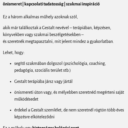
önismeret | kapcsolati tudatosság | szakmai inspiráció
Ez a három alkalmas műhely azoknak szól,
akik már találkoztak a Gestalt nevével – terápiában, képzésen,
könyvekben vagy szakmai beszélgetésekben –
és szeretnék megtapasztalni, mit jelent mindez a gyakorlatban.
Lehet, hogy:
segítő szakmában dolgozol (pszichológia, coaching,
pedagógia, szociális terület stb.)
Gestalt terápiába jársz vagy jártál
önismereti úton vagy, és mélyebben szeretnéd megérteni saját
működésedet
érdekel a Gestalt szemlélet, de nem szeretnél rögtön több éves
képzésre elköteleződni
Ez a műhely egy
biztonságos belépési pont.