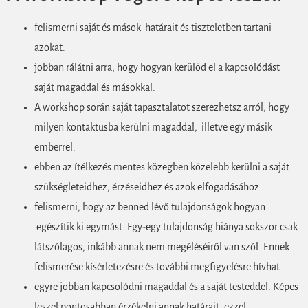
felismerni saját és mások határait és tiszteletben tartani
azokat.
jobban rálátni arra, hogy hogyan kerülöd el a kapcsolódást
saját magaddal és másokkal.
A workshop során saját tapasztalatot szerezhetsz arról, hogy
milyen kontaktusba kerülni magaddal, illetve egy másik
emberrel.
ebben az ítélkezés mentes közegben közelebb kerülni a saját
szükségleteidhez, érzéseidhez és azok elfogadásához.
felismerni, hogy az benned lévő tulajdonságok hogyan
egészítik ki egymást. Egy-egy tulajdonság hiánya sokszor csak
látszólagos, inkább annak nem megéléséiről van szól. Ennek
felismerése kísérletezésre és további megfigyelésre hívhat.
egyre jobban kapcsolódni magaddal és a saját testeddel. Képes
leszel pontosabban érzékelni annak határait, ezzel