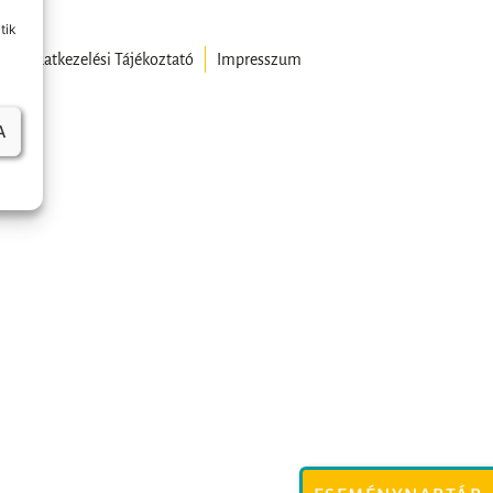
tik
t
Adatkezelési Tájékoztató
Impresszum
A