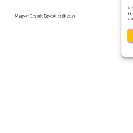
A l
az 
Magyar Gestalt Egyesület @ 2023
vis