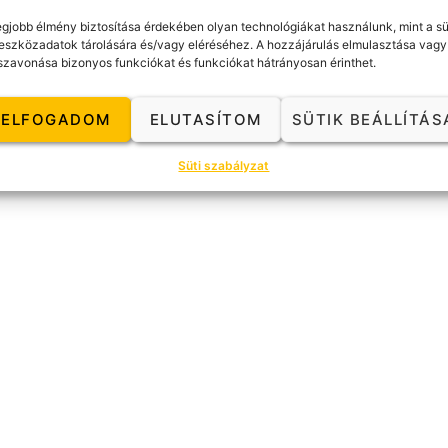
egjobb élmény biztosítása érdekében olyan technológiákat használunk, mint a sü
eszközadatok tárolására és/vagy eléréséhez. A hozzájárulás elmulasztása vagy
TAG SZERETNÉK LENNI
Kapcsola
szavonása bizonyos funkciókat és funkciókat hátrányosan érinthet.
ELFOGADOM
ELUTASÍTOM
SÜTIK BEÁLLÍTÁS
Süti szabályzat