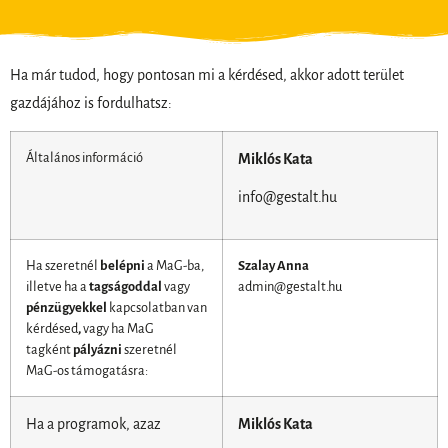
Ha már tudod, hogy pontosan mi a kérdésed, akkor adott terület
gazdájához is fordulhatsz:
Általános információ
Miklós Kata
info@gestalt.hu
Ha szeretnél
belépni
a MaG-ba,
Szalay Anna
illetve ha a
tagságoddal
vagy
admin@gestalt.hu
pénzügyekkel
kapcsolatban van
kérdésed
,
vagy ha MaG
tagként
pályázni
szeretnél
MaG-os támogatásra:
Ha a programok, azaz
Miklós Kata