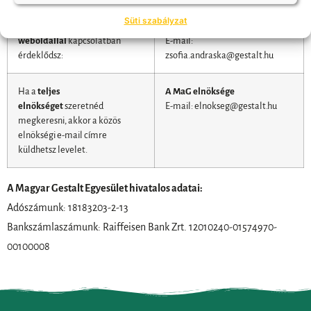
Süti szabályzat
Ha a
hírlevélről
vagy a
Andráska Zsófia
weboldallal
kapcsolatban
E-mail:
érdeklődsz:
zsofia.andraska@gestalt.hu
Ha a
teljes
A MaG elnöksége
elnökséget
szeretnéd
E-mail: elnokseg@gestalt.hu
megkeresni, akkor a közös
elnökségi e-mail címre
küldhetsz levelet.
A Magyar Gestalt Egyesület hivatalos adatai:
Adószámunk: 18183203-2-13
Bankszámlaszámunk: Raiffeisen Bank Zrt. 12010240-01574970-
00100008