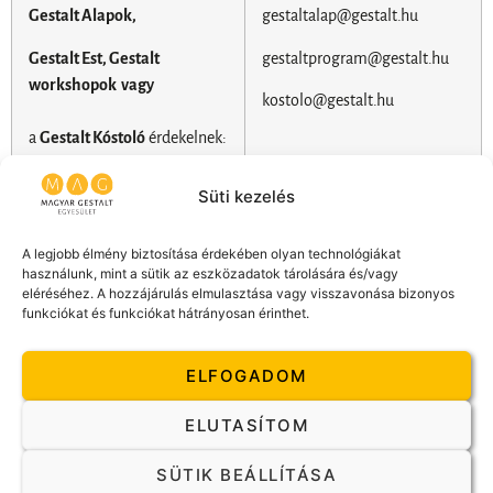
Gestalt Alapok,
gestaltalap@gestalt.hu
Gestalt Est, Gestalt
gestaltprogram@gestalt.hu
workshopok
vagy
kostolo@gestalt.hu
a
Gestalt Kóstoló
érdekelnek:
Süti kezelés
Ha
Gestalt konzulenst
vagy
gestaltterapeuta@gestalt.hu
terapeutát
keresel:
A legjobb élmény biztosítása érdekében olyan technológiákat
(végzett terapeuták és
használunk, mint a sütik az eszközadatok tárolására és/vagy
konzulensek csoportos emailje)
eléréséhez. A hozzájárulás elmulasztása vagy visszavonása bizonyos
funkciókat és funkciókat hátrányosan érinthet.
Ha
hivatalos
ügyben szeretnél
dr. Stefany-Tóth Judit
kapcsolatba lépni velünk,
Telefon: +36 20 933 3233
ELFOGADOM
például egy másik szervezet
E-mail: stefany@coachme.hu
nevében
együttműködés
t
ELUTASÍTOM
keresel,
vagy
médiaszereplés
kapcsán
SÜTIK BEÁLLÍTÁSA
fordulsz hozzánk, akkor: