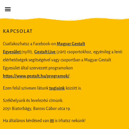
KAPCSOLAT
Csatlakozhatsz a Facebook-on
Magyar Gestalt
Egyesület
(nyílt),
Gestalt Live
(zárt) csoportokhoz, egyénileg a lenti
elérhetőségek segítségével vagy csoportban a Magyar Gestalt
Egyesület által szervezett programokon
https://www.gestalt.hu/programok/
.
Ezen felül szívesen látunk
tagjaink
között is.
Székhelyünk és levelezési címünk:
2051 Biatorbágy, Baross Gábor utca 19.
Ha általános kérdésed van
itt
is írhatsz nekünk!