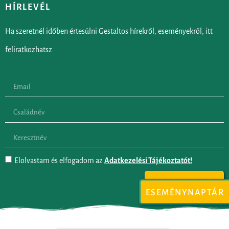
HÍRLEVÉL
Ha szeretnél időben értesülni Gestaltos hírekről, eseményekről, itt
feliratkozhatsz
Elolvastam és elfogadom az
Adatkezelési Tájékoztatót!
FELIRATKOZOM
ESEMÉNYNAPTÁR