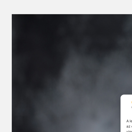
A l
az 
vis