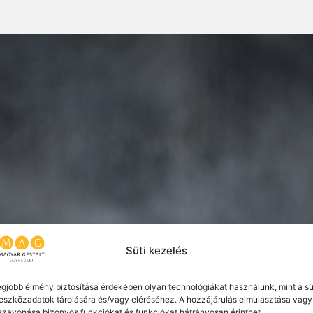
Süti kezelés
egjobb élmény biztosítása érdekében olyan technológiákat használunk, mint a sü
eszközadatok tárolására és/vagy eléréséhez. A hozzájárulás elmulasztása vagy
szavonása bizonyos funkciókat és funkciókat hátrányosan érinthet.