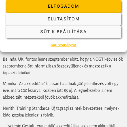
ELFOGADOM
Renata: itt az idő a konszolidációra és arra, hogy ne a megszokott
sebességgel haladjunk.
ELUTASÍTOM
Ebédszünet.
SÜTIK BEÁLLÍTÁSA
1330kor folytatjuk.
Süti szabályzat
David, Spain NOGT: sok az újra akkreditáció.
Belinda, UK: fontos lenne szeptember előtt, hogy a NOGT képviselők
szeptember előtt informálisan összegyűljenek és megosszák a
tapasztalataikat.
Monika : Az akkreditációk lassan haladnak 300 jelentkezés volt egy
éve, mára 200 lezárva. Közben jött 85 új. A legnehezebb a nem
akkreditált intézetekből jövők akkreditálása.
Nurith, Training Standards: Új tagsági szintek bevezetése, melynek
kidolgozása jelenleg is folyik.
– “veterán Gestalt terapeuták” akkreditálása, akik nem akkreditált