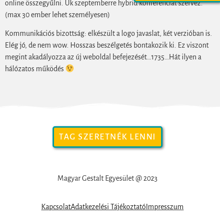
online összegyűlni. Uk szeptemberre hybrid konferenciát szervez.
(max 30 ember lehet személyesen)
Kommunikációs bizottság: elkészült a logo javaslat, két verzióban is.
Elég jó, de nem wow. Hosszas beszélgetés bontakozik ki. Ez viszont
megint akadályozza az új weboldal befejezését…1735…Hát ilyen a
hálózatos működés
TAG SZERETNÉK LENNI
Magyar Gestalt Egyesület @ 2023
Kapcsolat
Adatkezelési Tájékoztató
Impresszum