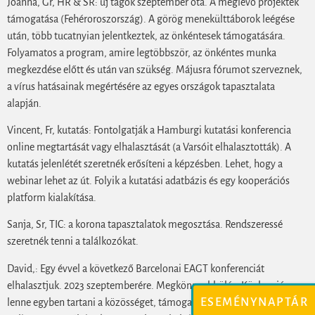
Joanna, Gr, HR & SR: új tagok szeptember óta. A meglevő projektek
támogatása (Fehéroroszország). A görög menekülttáborok leégése
után, több tucatnyian jelentkeztek, az önkéntesek támogatására.
Folyamatos a program, amire legtöbbször, az önkéntes munka
megkezdése előtt és után van szükség. Májusra fórumot szerveznek,
a vírus hatásainak megértésére az egyes országok tapasztalata
alapján.
Vincent, Fr, kutatás: Fontolgatják a Hamburgi kutatási konferencia
online megtartását vagy elhalasztását (a Varsóit elhalasztották). A
kutatás jelenlétét szeretnék erősíteni a képzésben. Lehet, hogy a
webinar lehet az út. Folyik a kutatási adatbázis és egy kooperációs
platform kialakítása.
Sanja, Sr, TIC: a korona tapasztalatok megosztása. Rendszeressé
szeretnék tenni a találkozókat.
David,: Egy évvel a következő Barcelonai EAGT konferenciát
elhalasztjuk. 2023 szeptemberére. Megkönnyebbülés. Közben jó
ESEMÉNYNAPTÁR
lenne egyben tartani a közösséget, támogatni legalább fél napra akár