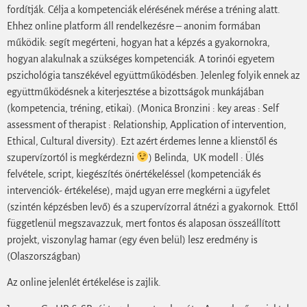
fordítják. Célja a kompetenciák elérésének mérése a tréning alatt.
Ehhez online platform áll rendelkezésre – anonim formában
működik: segít megérteni, hogyan hat a képzés a gyakornokra,
hogyan alakulnak a szükséges kompetenciák. A torinói egyetem
pszichológia tanszékével együttműködésben. Jelenleg folyik ennek az
együttműködésnek a kiterjesztése a bizottságok munkájában
(kompetencia, tréning, etikai). (Monica Bronzini : key areas : Self
assessment of therapist : Relationship, Application of intervention,
Ethical, Cultural diversity). Ezt azért érdemes lenne a klienstől és
szupervízortól is megkérdezni
) Belinda, UK modell : Ülés
felvétele, script, kiegészítés önértékeléssel (kompetenciák és
intervenciók- értékelése), majd ugyan erre megkérni a ügyfelet
(szintén képzésben levő) és a szupervízorral átnézi a gyakornok. Ettől
függetlenül megszavazzuk, mert fontos és alaposan összeállított
projekt, viszonylag hamar (egy éven belül) lesz eredmény is
(Olaszországban)
Az online jelenlét értékelése is zajlik.