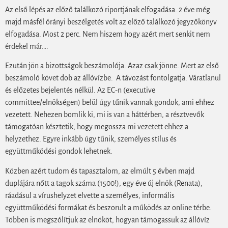
Az első lépés az előző találkozó riportjának elfogadása. 2 éve még
majd másfél órányi beszélgetés volt az előző találkozó jegyzőkönyv
elfogadása. Most 2 perc. Nem hiszem hogy azért mert senkit nem
érdekel már….
Ezután jön a bizottságok beszámolója. Azaz csak jönne. Mert az első
beszámoló követ dob az állóvízbe. A távozást fontolgatja. Váratlanul
és előzetes bejelentés nélkül. Az EC-n (executive
committee/elnökségen) belül úgy tűnik vannak gondok, ami ehhez
vezetett. Nehezen bomlik ki, mi is van a háttérben, a résztvevők
támogatóan késztetik, hogy megossza mi vezetett ehhez a
helyzethez. Egyre inkább úgy tűnik, személyes stílus és
együttműködési gondok lehetnek.
Közben azért tudom és tapasztalom, az elmúlt 5 évben majd
duplájára nőtt a tagok száma (1500!), egy éve új elnök (Renata),
ráadásul a vírushelyzet elvette a személyes, informális
együttműködési formákat és beszorult a működés az online térbe.
Többen is megszólítjuk az elnököt, hogyan támogassuk az állóvíz