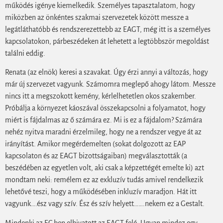
működés igénye kiemelkedik. Személyes tapasztalatom, hogy
miközben az önkéntes szakmai szervezetek között messze a
legátláthatóbb és rendszerezettebb az EAGT, még itt is a személyes
kapcsolatokon, párbeszédeken át lehetett a legtöbbször megoldást
találni eddig.
Renata (az elnök) keresi a szavakat. Úgy érzi annyi a változás, hogy
már új szervezet vagyunk. Számomra meglepő ahogy látom. Messze
nincs itt a megszokott kemény, kérlelhetetlen okos szakember.
Próbálja a környezet káoszával összekapcsolni a folyamatot, hogy
miért is fájdalmas az ő számára ez. Mi is ez a fájdalom? Számára
nehéz nyitva maradni érzelmileg, hogy ne a rendszer vegye át az
irányítást. Amikor megérdemelten (sokat dolgozott az EAP
kapcsolaton és az EAGT bizottságaiban) megválasztották (a
beszédében az egyetlen volt, aki csak a képzettégét emelte ki) azt
mondtam neki: remélem ez az exkluzív tudás amivel rendelkezik
lehetővé teszi, hogy a működésében inkluzív maradjon. Hát itt
vagyunk….ész vagy szív. Ész és szív helyett…….nekem ez a Gestalt.
Mindenki az EC ben elhivatott az EAGT felé. Ugyan mindez egy