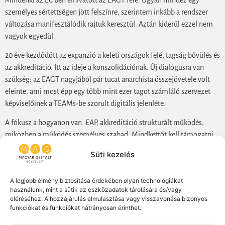
személyes sértettségen jött felszínre, szerintem inkább a rendszer
változása manifesztálódik rajtuk keresztül. Aztán kiderül ezzel nem
vagyok egyedül.
20 éve kezdődött az expanzió a keleti országok felé, tagság bővülés és
az akkreditáció. Itt az ideje a konszolidációnak. Új dialógusra van
szükség: az EAGT nagyjából pár tucat anarchista összejövetele volt
eleinte, ami most épp egy több mint ezer tagot számláló szervezet
képviselőinek a TEAMs-be szorult digitális jelenléte.
A fókusz a hogyanon van. EAP, akkreditáció strukturált működés,
miközben a működés személyes szabad. Mindkettőt kell támogatni.
Horizontális, anarchikus, személyes, hálózatos vagy strukturális
Süti kezelés
fentről le. Struktúra kell az előző támogatására és nem helyette.
A Gestalt horizontális. Ezt érdemes képviselni. Nem (csak) a
A legjobb élmény biztosítása érdekében olyan technológiákat
használunk, mint a sütik az eszközadatok tárolására és/vagy
riportokat kéne olvasni, hanem beszélgetni. Hasonló folyamatok
eléréséhez. A hozzájárulás elmulasztása vagy visszavonása bizonyos
vannak Belgiumban, Hollandiában. ahogy nálunk is.
funkciókat és funkciókat hátrányosan érinthet.
Hogy megérezzük a MI létét és a szervezet ezt tudja képviselni.