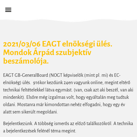
2021/03/06 EAGT elnökségi ülés.
Mondok Árpád szubjektív
beszámolója.
EAGT GB-GeneralBoard (NOGT képviselők (mint pl. mi) és EC-
elnökség) ülés. 916kor kezdünk 24en vagyunk online, megint eltérő
technikai feltételekkel látva egymást. (van, csak azt aki beszél, van aki
mindenkit). Elsőre még izgalmas volt, hogy egyáltalán meg tudtuk
oldani. Mostanra már kimondottan nehéz elfogadni, hogy egy év
alatt sem sikerült megoldani.
Bejelentkezünk. A többség ismerős az előző találkozókról. A technika
a bejelentkezések felénél téma megint.