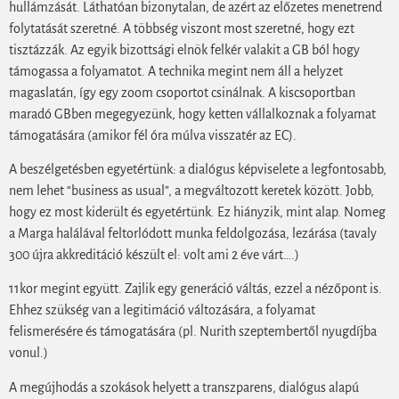
hullámzását. Láthatóan bizonytalan, de azért az előzetes menetrend
folytatását szeretné. A többség viszont most szeretné, hogy ezt
tisztázzák. Az egyik bizottsági elnök felkér valakit a GB ból hogy
támogassa a folyamatot. A technika megint nem áll a helyzet
magaslatán, így egy zoom csoportot csinálnak. A kiscsoportban
maradó GBben megegyezünk, hogy ketten vállalkoznak a folyamat
támogatására (amikor fél óra múlva visszatér az EC).
A beszélgetésben egyetértünk: a dialógus képviselete a legfontosabb,
nem lehet “business as usual”, a megváltozott keretek között. Jobb,
hogy ez most kiderült és egyetértünk. Ez hiányzik, mint alap. Nomeg
a Marga halálával feltorlódott munka feldolgozása, lezárása (tavaly
300 újra akkreditáció készült el: volt ami 2 éve várt….)
11kor megint együtt. Zajlik egy generáció váltás, ezzel a nézőpont is.
Ehhez szükség van a legitimáció változására, a folyamat
felismerésére és támogatására (pl. Nurith szeptembertől nyugdíjba
vonul.)
A megújhodás a szokások helyett a transzparens, dialógus alapú