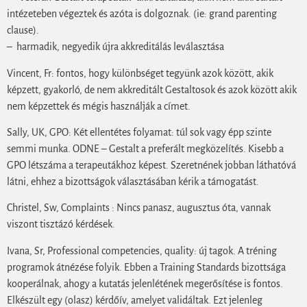
intézeteben végeztek és azóta is dolgoznak. (ie: grand parenting
clause).
– harmadik, negyedik újra akkreditálás leválasztása
Vincent, Fr: fontos, hogy különbséget tegyünk azok között, akik
képzett, gyakorló, de nem akkreditált Gestaltosok és azok között akik
nem képzettek és mégis használják a címet.
Sally, UK, GPO: Két ellentétes folyamat: túl sok vagy épp szinte
semmi munka. ODNE – Gestalt a preferált megközelítés. Kisebb a
GPO létszáma a terapeutákhoz képest. Szeretnének jobban láthatóvá
látni, ehhez a bizottságok választásában kérik a támogatást.
Christel, Sw, Complaints : Nincs panasz, augusztus óta, vannak
viszont tisztázó kérdések.
Ivana, Sr, Professional competencies, quality: új tagok. A tréning
programok átnézése folyik. Ebben a Training Standards bizottsága
kooperálnak, ahogy a kutatás jelenlétének megerősítése is fontos.
Elkészült egy (olasz) kérdőív, amelyet validáltak. Ezt jelenleg