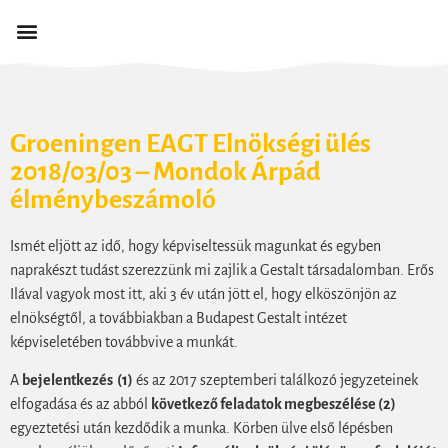
Groeningen EAGT Elnökségi ülés
2018/03/03 – Mondok Árpád
élménybeszámoló
Ismét eljött az idő, hogy képviseltessük magunkat és egyben
naprakészt tudást szerezzünk mi zajlik a Gestalt társadalomban. Erős
Ilával vagyok most itt, aki 3 év után jött el, hogy elköszönjön az
elnökségtől, a továbbiakban a Budapest Gestalt intézet
képviseletében továbbvive a munkát.
A
bejelentkezés (1)
és az 2017 szeptemberi találkozó jegyzeteinek
elfogadása és az abból
következő feladatok megbeszélése (2)
egyeztetési után kezdődik a munka. Körben ülve első lépésben