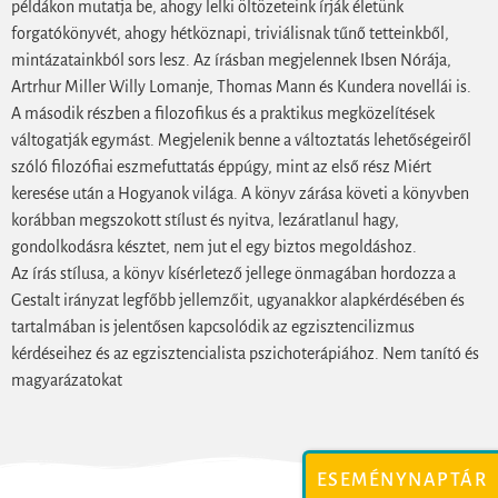
példákon mutatja be, ahogy lelki öltözeteink írják életünk
forgatókönyvét, ahogy hétköznapi, triviálisnak tűnő tetteinkből,
mintázatainkból sors lesz. Az írásban megjelennek Ibsen Nórája,
Artrhur Miller Willy Lomanje, Thomas Mann és Kundera novellái is.
A második részben a filozofikus és a praktikus megközelítések
váltogatják egymást. Megjelenik benne a változtatás lehetőségeiről
szóló filozófiai eszmefuttatás éppúgy, mint az első rész Miért
keresése után a Hogyanok világa. A könyv zárása követi a könyvben
korábban megszokott stílust és nyitva, lezáratlanul hagy,
gondolkodásra késztet, nem jut el egy biztos megoldáshoz.
Az írás stílusa, a könyv kísérletező jellege önmagában hordozza a
Gestalt irányzat legfőbb jellemzőit, ugyanakkor alapkérdésében és
tartalmában is jelentősen kapcsolódik az egzisztencilizmus
kérdéseihez és az egzisztencialista pszichoterápiához. Nem tanító és
magyarázatokat
ESEMÉNYNAPTÁR