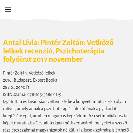
Antal Lívia: Pintér Zoltán: Vetkőző
lelkek recenzió, Pszichoterápia
folyóirat 2017 november
Pintér Zoltán: Vetkőző lelkek
2016, Budapest, Expert Books
288 o., 2990 Ft
ISBN száma: 978-615-5686-11-5
Izgatottan és kíváncsian vettem kézbe a könyvet, mint az első olyan
művet, amely annak a pszichoterápiás filozófiának a gyakorlati
kifejtésére épül, amiben magam is képződöm. Az esetmunkák tiszta
képet mutatnak a Gestalt terápia módszertanáról, melyeket a szerző
részletes szakmai magyarázatok nélkül, a laikusok számára is érthető