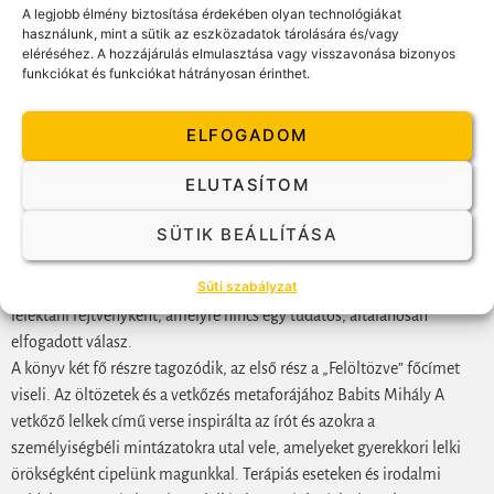
A legjobb élmény biztosítása érdekében olyan technológiákat
Márai Sándor egy rövid gondolatfoszlánya, A megjelölt című írás
használunk, mint a sütik az eszközadatok tárolására és/vagy
néhány sora adja az egész könyv alapdilemmáját. Az ember, aki nem
eléréséhez. A hozzájárulás elmulasztása vagy visszavonása bizonyos
funkciókat és funkciókat hátrányosan érinthet.
ült fel a repülőgépre, mely lezuhant, most kezében morzsolgatja a fel
nem használt jegyet. Más szavakkal: Ajándékként visszakapott életét.
„Eddig
ELFOGADOM
csak élt, most már tudja is, hogy él.” – fejezi be Márai a sorait. Mit
jelent az, hogy most már tudja is, hogy él? – indul el a Vetkőző lelkek
ELUTASÍTOM
szerzője ezen az egzisztencialista kérdésen és a teljes mű során erre
SÜTIK BEÁLLÍTÁSA
keresi a választ. Ez a tudatos válaszkeresés azonban csak látszólagos,
az olvasó is érzi ezt. Hiszen a szerző az első lapoktól kezdve
Süti szabályzat
nyilvánvalóvá teszi, hogy Szutraként tekint Márai soraira, tehát olyan
lélektani rejtvényként, amelyre nincs egy tudatos, általánosan
elfogadott válasz.
A könyv két fő részre tagozódik, az első rész a „Felöltözve” főcímet
viseli. Az öltözetek és a vetkőzés metaforájához Babits Mihály A
vetkőző lelkek című verse inspirálta az írót és azokra a
személyiségbéli mintázatokra utal vele, amelyeket gyerekkori lelki
örökségként cipelünk magunkkal. Terápiás eseteken és irodalmi