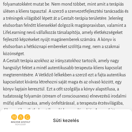
folyamatokként mutat be. Nem mond többet, mint amit a terápiás
ülésen a kliens tapasztal. A szerző a szervezetfejlesztési tanácsadás és
a tréningek világából lépett át a Gestalt-terápia területére. Jelenleg
elsősorban felnőtt kliensekkel dolgozik magánpraxisban, valamint a
LifeLearning nevű vállalkozás társalapítója, amely életkészségeket
fejlesztő képzéseket nyújt magánemberek számára. A könyv is
elsősorban a hétköznapi embereket szólítja meg, nem a szakmai
közönséget.
A Gestalt terápia azokhoz az irányzatokhoz tartozik, amely nagy
hangsúlyt fektet a minél autentikusabb terapeuta-kliens kapcsolat
megteremtésére. A Vetkőző lelkekben a szerző ezt a fajta autentikus
kapcsolatot kívánta létrehozni saját maga és az olvasó között, egy
könyv lapjain keresztül. Ezt a célt szolgálja a könyv alapstílusa, a
tudatosság folyamán (stream of consciousness) elnevezésű irodalmi
műfaj alkalmazása, amely önfeltárással, a terapeuta érzésvilágába,
dilemmáiba, élethelyzetébe való beengedéssel jár. A szerző itt
nemcsak terapeuta, hanem magánember is. Önfeltárása azt szolgálja,
Süti kezelés
hogy a lehető legautentikusabb kapcsolat jöjjön létre az olvasó és a
szerző között.