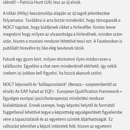
idéntől – Patricia Hunt (UK) lesz az új elnök.
A titkár (Miky) beszámolója alapján az új tagok jelentkezése
folyamatos. Továbbra is arra biztat mindenkit, hogy támogassák a
NOGT tagokat, hogy küldjenek cikket a hírlevélbe. Fontos lenne
megnézni hogy milyen az olvasottsága a hírlevélnek, minden szám
után, hiszen a mostani rendszer lehetővé teszi ezt. A Facebookon is
publikált hírevélre 85 like elég kevésnek tűnik.
Futunk egy gyors kört, milyen résztvenni ilyen módon ezen a
találkozón. Egyelőre a chat nem mindenkinél elérhető, így nekik
(nekem is) jobban kell figyelni, ha hozzá akarunk szólni.
NOGT képviselő és “külkapcsolatok” (Renata – szeptembertől az
elnök) Az EAP, halad az EQF7 : European Qualification Framework =
Egységes európai (pszichoterapeuta) minősítési rendszer
kialakításával. Ennek szerepe, hogy képzési helytől és formától
függetlenül lehetővé tegye a képzettség egységesítését figyelembe
véve a tapasztalatok és az egyetemi szintek átjárhatóságát. Ez
változást jelenthet a képző intézetek felé, hiszen az egyetemi