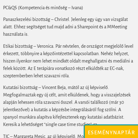
PC&QS (Kompetencia és minőség – Ivana)
Panaszkezelési bizottság – Christel. Jelenleg egy ügy van vizsgálat
alatt. Ehhez segítséget tud majd adni a Sharepoint és a MMeeting
használata is.
Etikai bizottság – Veronica. Pár névtelen, de országot megjelölő level
érkezett, többnyire a képzőintézettel kapcsolatban. Nehéz helyzet,
hiszen ilyenkor nem lehet mindkét oldalt meghallgatni és mediálni a
felek között. Az E terápiára vonatkozó részt elküldték az EC-nak,
szeptemberben lehet szavazni róla.
Kutatási bizottság – Vincent Beja, mától az új képviselő.
Megfogalmaztak egy új célt, amit elküldenek, hogy a visszajelzések
alapján lehessen róla szavazni ősszel. A varsói találkozó (már 30
jelentkezővel) a kutatás a képzésbe integrálásáról fog szólni. A
spanyol munkára alapítva kifejlesztenek egy kutatási adatbázist.
Keresik a lehetőséget “single case time studies”-ra.
ESEMÉNYNAPTÁR
TIC – Margareta Mesic, az új képviselő. Most nem volt találkozó. Ez a