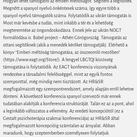
Hogyan lehet támogatni az emberi méltóságot. Segíteni a segítőnek.
Megnőtt a spanyol nyelvű önkéntesek száma, így egyre több a
spanyol nyelvű támogatók száma. Folytatódik az ukrán támogatás is.
Most már kevésbe a tudás, mint inkább a tér és a lehetőség
megteremtése az öngondoskodásra. Ennek jele az ukrán NOGT
formálódása is. Babel project – Athén Görögország. Támogatás az
ottani segítőknek (akik a menedék kérőket támogatják). Elérhető a
könyv “Emberi méltóság támogatása, az összeomló mezőben”
(https://www.eagt.org/Store/). A lengyel LBGTQI közösség
támogatása is folytatódik. Az EAGT konferencia viszonyának
rendezése a társadalmi felelősséggel, mint az egyik fontos
szemponttal, még mindig nem tisztázott. Az HR&SR
megfogalmazott egy szempontrendszert, amely alapján erről lehetne
dönteni. A következő konferencia spanyol szervezői már ennek
tudatában alakítják a konferencia struktúráját. Talán ez az a pont, ahol
a leginkább változatos a vélemény. Az eredeti koncepciótól (ez a
Gestalt pszichoterápia szakmai konferenciája) az HR&SR által
megfogalmazott koncepcióig számtalan az árnyalat. Abban
maradunk, hogy szeptemberben személyesen folytatjuk.