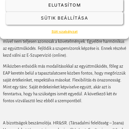
ELUTASÍTOM
megjelennek de újra fiatal intézetek. 7 új akkredtáció és 6 (5 év után
kötelező) újra akkredetició. Mivel az akkreditáció egyik pontja
SÜTIK BEÁLLÍTÁSA
személyes látogatás, kérdés hogyan lehet ezt megtenni a korona virus
árnyékában. Az új intézetek közül többen az EAP (EPTI) akkreditációt
Süti szabályzat
is meg akarják szerezni. Ez gyakran EAP-EAGT egyeztetést igényel
mivel nem teljesen azonosak a követelmények. Egyelőre harmónikus
az együttműködés. Fejlődik a szupervízorok képzése is. Ennek részévé
kezd válni az E-Szupervízió (online).
Miközben erősödik más modalitásokkal az együttműködés, főleg az
EAP keretén belül a tapasztalatcsere közben fontos, hogy megőrizzük
saját értékeinket, respektálva másokat. Flexibilitás és önazonosság.
Mint egy tánc. Saját érdekeinket képviselve együtt, akár azt is
fenntartva, hogy ha szükséges ismét egyedül. A következő két év
fontos vízválasztó lesz ebből a szempontból.
A bizottságok beszámolója. HR&SR. (Társadalmi felelősség – Joana)