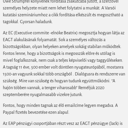
Uwe Strumpfel könyvének fordítása zsákutcába jutott, a szerzővel
személyes helyzete miatt nem lehet folytatni a munkát. A Varsói
kutatási szemináriumhoz a cikk fordítása elkészült és megosztható a
tagokkal. Gyorsan haladunk.
Az EC (Executive commite -elnöke Beatrix) megosztja hogyan látja az
EAGT alakulásának folyamatát. Sok a személyes változás a
bizottságokban, olyan helyeken amelyek sokáig stabilan működtek.
Fontos lenne, hogy a bizottságok is megosszák előre és utólag is
mivel foglalkoznak, nem csak a teljes képviselői vagy taggyűléseken.
A tagság 11 éve, 500 ember volt döntően nyugateurópából, mostanra
1500-an vagyunk sokkal több országból . Dialógusra és rendszerre van
szükség. Mire van szükség és hogyan tudunk együttműködni. “A
hajón többen vannak, a tenger viharosabb” Reméljük 2020
szeptemberére nyugalmasabb vizekre jutunk.
Fontos, hogy minden tagnak az élő emailcíme legyen megadva. A
Paypal fizetés bevezetése ezen alapul.
Az EAP pénzügyi csoportjában részt vesz az EAGT pénzügye (Jack) is