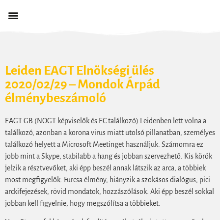
Leiden EAGT Elnökségi ülés
2020/02/29 – Mondok Árpád
élménybeszámoló
EAGT GB (NOGT képviselők és EC találkozó) Leidenben lett volna a
találkozó, azonban a korona virus miatt utolsó pillanatban, személyes
találkozó helyett a Microsoft Meetinget használjuk. Számomra ez
jobb mint a Skype, stabilabb a hang és jobban szervezhető. Kis körök
jelzik a résztvevőket, aki épp beszél annak látszik az arca, a többiek
most megfigyelők. Furcsa élmény, hiányzik a szokásos dialógus, pici
arckifejezések, rövid mondatok, hozzászólások. Aki épp beszél sokkal
jobban kell figyelnie, hogy megszólítsa a többieket.