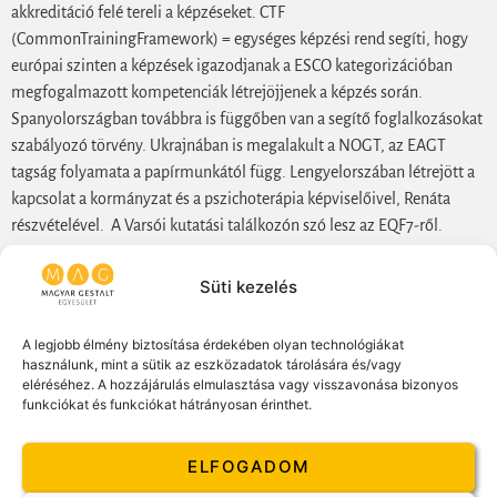
akkreditáció felé tereli a képzéseket. CTF
(CommonTrainingFramework) = egységes képzési rend segíti, hogy
európai szinten a képzések igazodjanak a ESCO kategorizációban
megfogalmazott kompetenciák létrejöjjenek a képzés során.
Spanyolországban továbbra is függőben van a segítő foglalkozásokat
szabályozó törvény. Ukrajnában is megalakult a NOGT, az EAGT
tagság folyamata a papírmunkától függ. Lengyelorszában létrejött a
kapcsolat a kormányzat és a pszichoterápia képviselőivel, Renáta
részvételével. A Varsói kutatási találkozón szó lesz az EQF7-ről.
GPO – Gestalt a szervezetekben- Sally. Elkészült a GPO Etikai kódex.
Süti kezelés
Ennek fókusza a pszichoterápia és a coaching szétválasztása.
Szepterben mutatják be szavazaható formában. A GPO személyes
A legjobb élmény biztosítása érdekében olyan technológiákat
portfolio kialakításához mentor segítséget adnak. Egy kicsit a
használunk, mint a sütik az eszközadatok tárolására és/vagy
technikáról : a Sharepoint (Mac használóknak Chrome segítségével)
eléréséhez. A hozzájárulás elmulasztása vagy visszavonása bizonyos
és Microsoft meeting segít az együttműködésben.
funkciókat és funkciókat hátrányosan érinthet.
TSC- Training Standards Commitéé – Nurith. A munka fókusza az
ELFOGADOM
alakuló intézetekkel kapcsolatban jelenik meg. Főleg keleten látható
ez, közben nyugaton, ahol régi intézetek bezártak, lassabban ugyan