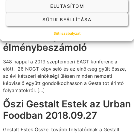
ELUTASÍTOM
Budapest EAGT Elnökségi
SÜTIK BEÁLLÍTÁSA
ülés 2018/10/05-6 –
Mondok Árpád
Süti szabályzat
élménybeszámoló
348 nappal a 2019 szeptemberi EAGT konferencia
előtt, 26 NOGT képviselő és az elnökség gyűlt össze,
az évi kétszeri elnökségi ülésen minden nemzeti
képviselő együtt gondolkodhasson a Gestaltot érintő
folyamatokról. […]
Őszi Gestalt Estek az Urban
Foodban 2018.09.27
Gestalt Estek Ősszel tovább folytatódnak a Gestalt