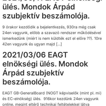
ülés. Mondok Árpád
szubjektív beszámolója.
9 órakor kezdődik a bejelentkezés, 930ra még csak
24en vagyunk, előbb a szavazó rendszer működésével
ismerkedünk (miért is nem küldték ezt el előre ??). 10re
42en vagyunk és ugyan majd […]
2021/03/06 EAGT
elnökségi ülés. Mondok
Árpád szubjektív
beszámolója.
EAGT GB-GeneralBoard (NOGT képviselők (mint pl. mi)
és EC-elnökség) ülés. 916kor kezdünk 24en vagyunk
online, megint eltérő technikai feltételekkel látva