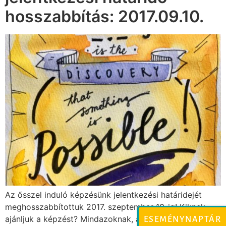
hosszabbítás: 2017.09.10.
Az ősszel induló képzésünk jelentkezési határidejét
meghosszabbítottuk 2017. szeptember 10-ig! Kiknek
ajánljuk a képzést? Mindazoknak, akik a segítő
ESEMÉNYNAPTÁR