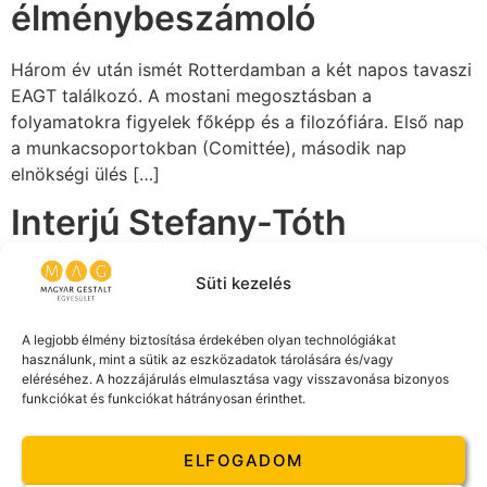
élménybeszámoló
Három év után ismét Rotterdamban a két napos tavaszi
EAGT találkozó. A mostani megosztásban a
folyamatokra figyelek főképp és a filozófiára. Első nap
a munkacsoportokban (Comittée), második nap
elnökségi ülés […]
Interjú Stefany-Tóth
Judittal az EAGT
Süti kezelés
konferencia kapcsán
A legjobb élmény biztosítása érdekében olyan technológiákat
Astrid Dusendschön interjút készített egyesületünk
használunk, mint a sütik az eszközadatok tárolására és/vagy
eléréséhez. A hozzájárulás elmulasztása vagy visszavonása bizonyos
elnökével, Stefany-Tóth Judittal a Magyarországon
funkciókat és funkciókat hátrányosan érinthet.
megrendezésre kerülő Gestalt2019 Konferencia
kapcsán. Az EAGT hírlevél ezen szekciójának célja,
ELFOGADOM
hogy helyet biztosítson mindazon EAGT tagok számára,
akik szeretnék […]