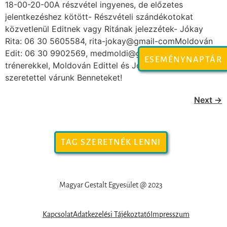
18-00-20-00A részvétel ingyenes, de előzetes
jelentkezéshez kötött- Részvételi szándékotokat
közvetlenül Editnek vagy Ritának jelezzétek- Jókay
Rita: 06 30 5605584, rita-jokay@gmail-comMoldován
Edit: 06 30 9902569, medmoldi@gmail-comA
ESEMÉNYNAPTÁR
trénerekkel, Moldován Edittel és Jókay Ritával együtt
szeretettel várunk Benneteket!
Next
→
TAG SZERETNÉK LENNI
Magyar Gestalt Egyesület @ 2023
Kapcsolat
Adatkezelési Tájékoztató
Impresszum