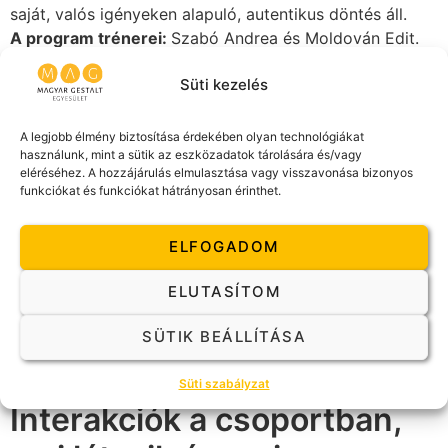
saját, valós igényeken alapuló, autentikus döntés áll.
A program trénerei:
Szabó Andrea és Moldován Edit.
Ősszel induló Gestalt
Süti kezelés
Alapképzés
A legjobb élmény biztosítása érdekében olyan technológiákat
használunk, mint a sütik az eszközadatok tárolására és/vagy
ŐSSZEL INDUL A GESTALT ALAPKÉPZÉS 10-
eléréséhez. A hozzájárulás elmulasztása vagy visszavonása bizonyos
CSOPORTJA!
Van egy ember, aki néha jófej, néha
funkciókat és funkciókat hátrányosan érinthet.
viszont idegesítő- Néha ok nélkül aggódik, lehangolt,
hülyeségeket csinál, elpazarolja az idejét- Nem tudom,
ELFOGADOM
mit kezdjek vele- Legszívesebben hetekig feléje sem
néznék, de nem tehetem-Ez az ember ugyanis én
ELUTASÍTOM
vagyok-Mit kezdjek vele? Mit kezdjek az ügyfeleimmel,
klienseimmel, akik hasonló cipőben járnak?
SÜTIK BEÁLLÍTÁSA
Gestalt Alapképzés Plusz –
Süti szabályzat
Interakciók a csoportban,