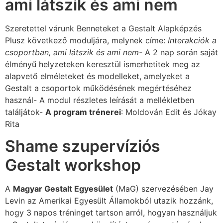
ami látszik és ami nem
Szeretettel várunk Benneteket a Gestalt Alapképzés
Plusz következő moduljára, melynek címe:
Interakciók a
csoportban, ami látszik és ami nem-
A 2 nap során saját
élményű helyzeteken keresztül ismerhetitek meg az
alapvető elméleteket és modelleket, amelyeket a
Gestalt a csoportok működésének megértéséhez
használ- A modul részletes leírását a mellékletben
találjátok-
A program trénerei
: Moldován Edit és Jókay
Rita
Shame szupervízi​ós
Gestalt workshop
A
Magyar Gestalt Egyesület
(MaG) szervezésében Jay
Levin az Amerikai Egyesült Államokból utazik hozzánk,
hogy 3 napos tréninget tartson arról, hogyan használjuk