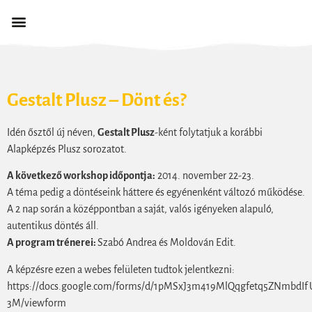
Gestalt Plusz – Dönt és?
Idén ősztől új néven,
Gestalt Plusz
-ként folytatjuk a korábbi
Alapképzés Plusz sorozatot.
A következő workshop időpontja:
2014. november 22-23.
A téma pedig a döntéseink háttere és egyénenként változó működése.
A 2 nap során a középpontban a saját, valós igényeken alapuló,
autentikus döntés áll.
A program trénerei:
Szabó Andrea és Moldován Edit.
A képzésre ezen a webes felületen tudtok jelentkezni:
https://docs.google.com/forms/d/1pMSxJ3m419MlQqgfetq5ZNmbdI
3M/viewform