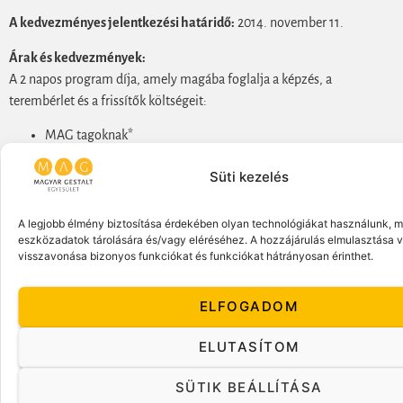
A kedvezményes jelentkezési határidő:
2014. november 11.
Árak és kedvezmények:
A 2 napos program díja, amely magába foglalja a képzés, a
terembérlet és a frissítők költségeit:
MAG tagoknak*
November 11 ig történő jelentlezés esetén: 37,000 HUF +
Süti kezelés
ÁFA
Ezután: 48,000 HUF + ÁFA
SZMT tagoknak
A legjobb élmény biztosítása érdekében olyan technológiákat használunk, mi
eszközadatok tárolására és/vagy eléréséhez. A hozzájárulás elmulasztása 
November 11 ig történő jelentlezés esetén: 41,000 HUF +
visszavonása bizonyos funkciókat és funkciókat hátrányosan érinthet.
ÁFA
Ezután: 54,000 HUF + ÁFA
ELFOGADOM
Kedvezmény nélkül
November 11 ig történő jelentlezés esetén: 46,000 HUF
ELUTASÍTOM
+ ÁFA
Ezután: 61,000 HUF + ÁFA
SÜTIK BEÁLLÍTÁSA
*Akkor is érvényes, ha a képzésre való jelentkezéssel egy időben lépsz