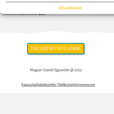
be az Egyesületbe, további info a www.gestalt.hu oldalon.
Süti szabályzat
Részletes tájékoztató:
pdf
„
TAG SZERETNÉK LENNI
Magyar Gestalt Egyesület @ 2023
Kapcsolat
Adatkezelési Tájékoztató
Impresszum