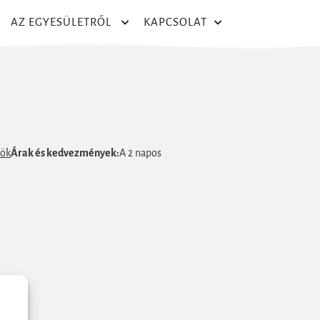
AZ EGYESÜLETRŐL
KAPCSOLAT
tök
Árak és kedvezmények:
A 2 napos