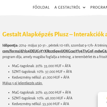
FŐOLDAL
A GESTALTRÓL
PROGRA
Gestalt Alapképzés Plusz – Interakciók 
Időpontja:
2014- május 30-31-, péntek:10-18h, szombat 9-17h- A tréning
com/forms/d/1lc4iDEUGyY7XRccnSq9vUOXGcu0YIy6TIyGnF-mdwG8
program díja, amely magába foglalja a tréning, a terembérlet és a frissí
MaG-tagoknak: 20%: 33,000 HUF + ÁFA
SZMT-tagoknak: 10%: 37,000 HUF + ÁFA
Kedvezmény nélkül: 41,000 HUF + ÁFA
Május 5 ei jelentkezés után:
MaG-tagoknak: 20%: 43,000 HUF + ÁFA
SZMT-tagoknak: 10%: 48,000 HUF + ÁFA
Kedvezmény nélkül: 53,500 HUF + ÁFA