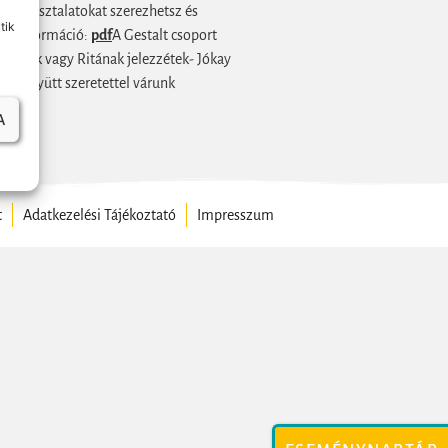
s tapasztalatokat szerezhetsz és
tik
bbi információ:
pdf
A Gestalt csoport
Editnek vagy Ritának jelezzétek- Jókay
l együtt szeretettel várunk
A
t
Adatkezelési Tájékoztató
Impresszum