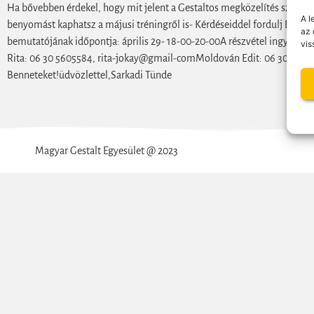
Ha bővebben érdekel, hogy mit jelent a Gestaltos megközelítés szerint
A l
benyomást kaphatsz a májusi tréningről is- Kérdéseiddel fordulj Edith
az 
bemutatójának időpontja: április 29- 18-00-20-00A részvétel ingyenes, 
vis
Rita: 06 30 5605584, rita-jokay@gmail-comMoldován Edit: 06 30 99025
Benneteket!üdvözlettel,Sarkadi Tünde
Magyar Gestalt Egyesület @ 2023