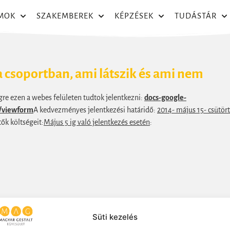
MOK
SZAKEMBEREK
KÉPZÉSEK
TUDÁSTÁR
a csoportban, ami látszik és ami nem
re ezen a webes felületen tudtok jelentkezni:
docs-google-
/viewform
A kedvezményes jelentkezési határidő:
2014- május 15- csütör
tők költségeit:
Május 5 ig való jelentkezés esetén
:
Süti kezelés