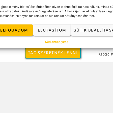
i csoport, akkor meghívunk egy 2 órás ingyenes bemutatóra ahol személye
egjobb élmény biztosítása érdekében olyan technológiákat használunk, mint a sü
ez és Ritához bizalommal, e-mailben vagy a lenti telefonszámokon- Tová
eszközadatok tárolására és/vagy eléréséhez. A hozzájárulás elmulasztása vagy
de előzetes jelentkezéshez kötött- Részvételi szándékotokat közvetlenül 
szavonása bizonyos funkciókat és funkciókat hátrányosan érinthet.
69, medmoldi@gmail-comA trénerekkel, Moldován Edittel és Jókay Ritáva
ELFOGADOM
ELUTASÍTOM
SÜTIK BEÁLLÍTÁS
Süti szabályzat
TAG SZERETNÉK LENNI
Kapcsola