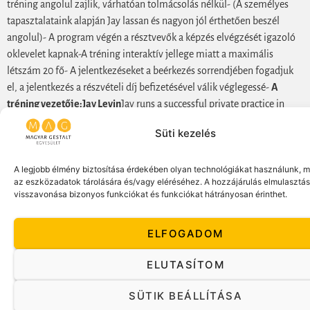
tréning angolul zajlik, várhatóan tolmácsolás nélkül- (A személyes
tapasztalataink alapján Jay lassan és nagyon jól érthetően beszél
angolul)- A program végén a résztvevők a képzés elvégzését igazoló
oklevelet kapnak-A tréning interaktív jellege miatt a maximális
létszám 20 fő- A jelentkezéseket a beérkezés sorrendjében fogadjuk
el, a jelentkezés a részvételi díj befizetésével válik véglegessé-
A
tréning vezetője:
Jay Levin
Jay runs a successful private practice in
Sarasota, Florida and is an international psychotherapy trainer and
Süti kezelés
supervisor- Jay has been a long standing Guest Faculty member (more
than 20 years) of the well regarded GATLA (Gestalt Associates
A legjobb élmény biztosítása érdekében olyan technológiákat használunk, mi
Training Los Angeles) European Summer Residential Training
az eszközadatok tárolására és/vagy eléréséhez. A hozzájárulás elmulasztá
Program- The Summer Residential programs have been run by GATLA
visszavonása bizonyos funkciókat és funkciókat hátrányosan érinthet.
for 41 years with Hungary being the host country in 2012- The GATLA
Residential will be held in Split, Croatia in 2014- Jay’s interests extend
ELFOGADOM
to the “wider field” which includes the meaning, politics, aesthetics
and culture of psychotherapy in its social milieu- His curiosity in how
ELUTASÍTOM
values shape personal behavior and therapeutic interventions is
mirrored in published articles that reflect his vision of a more
SÜTIK BEÁLLÍTÁSA
hospitable world- A részleteket megtaláljátok a mellékelt