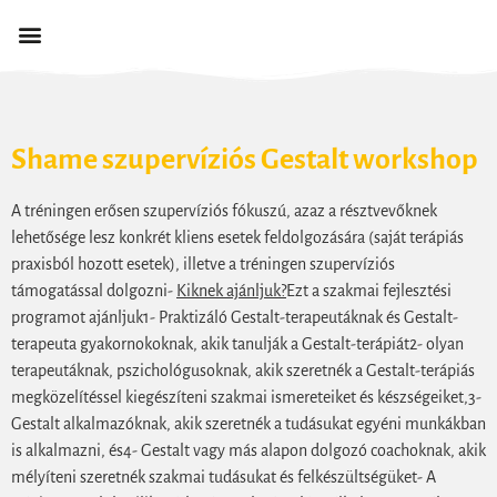
Shame szupervízi​ós Gestalt workshop
A tréningen erősen szupervíziós fókuszú, azaz a résztvevőknek
lehetősége lesz konkrét kliens esetek feldolgozására (saját terápiás
praxisból hozott esetek), illetve a tréningen szupervíziós
támogatással dolgozni-
Kiknek ajánljuk?
Ezt a szakmai fejlesztési
programot ajánljuk1- Praktizáló Gestalt-terapeutáknak és Gestalt-
terapeuta gyakornokoknak, akik tanulják a Gestalt-terápiát2- olyan
terapeutáknak, pszichológusoknak, akik szeretnék a Gestalt-terápiás
megközelítéssel kiegészíteni szakmai ismereteiket és készségeiket,3-
Gestalt alkalmazóknak, akik szeretnék a tudásukat egyéni munkákban
is alkalmazni, és4- Gestalt vagy más alapon dolgozó coachoknak, akik
mélyíteni szeretnék szakmai tudásukat és felkészültségüket- A