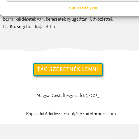
hirdetésben, jelentkezni pedig itt tudtok:
https://docs-google-
Süti szabályzat
com/forms/d/1BwIfDpRQLUZ58vzPZHlzQ5V77wIlxXDT4d3AdT6y7O4
bármi kérdésetek van, keressetek nyugodtan! Üdvözlettel,
DiaBozsogi Dia dia@let-hu
TAG SZERETNÉK LENNI
Magyar Gestalt Egyesület @ 2023
Kapcsolat
Adatkezelési Tájékoztató
Impresszum