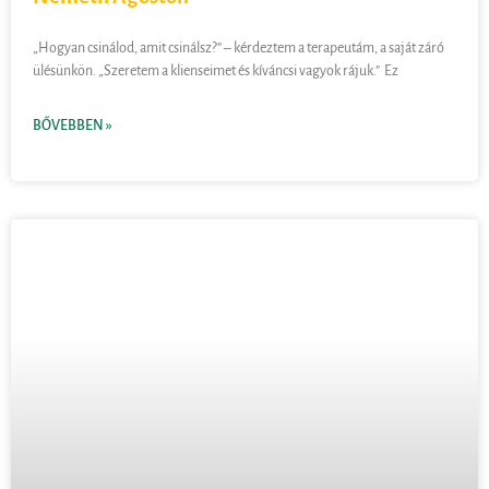
„Hogyan csinálod, amit csinálsz?” – kérdeztem a terapeutám, a saját záró
ülésünkön. „Szeretem a klienseimet és kíváncsi vagyok rájuk.” Ez
BŐVEBBEN »