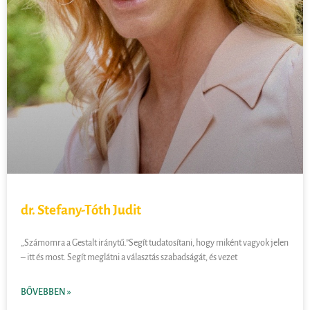
dr. Stefany-Tóth Judit
„Számomra a Gestalt iránytű.”Segít tudatosítani, hogy miként vagyok jelen
– itt és most. Segít meglátni a választás szabadságát, és vezet
BŐVEBBEN »