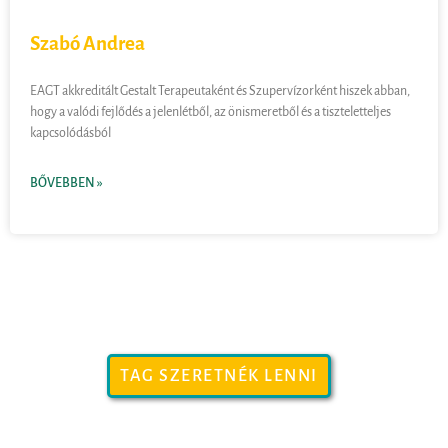
Szabó Andrea
EAGT akkreditált Gestalt Terapeutaként és Szupervízorként hiszek abban,
hogy a valódi fejlődés a jelenlétből, az önismeretből és a tiszteletteljes
kapcsolódásból
BŐVEBBEN »
TAG SZERETNÉK LENNI