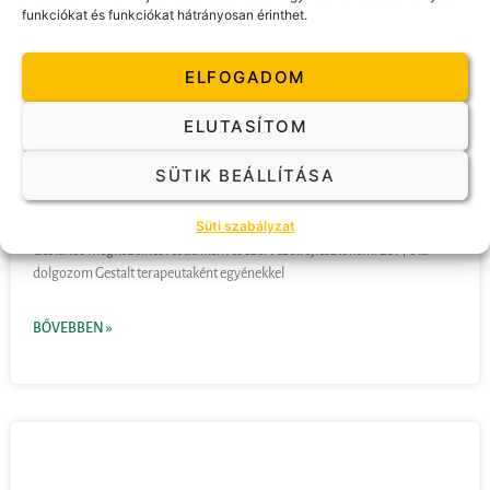
funkciókat és funkciókat hátrányosan érinthet.
ELFOGADOM
ELUTASÍTOM
Jókay Rita
SÜTIK BEÁLLÍTÁSA
Süti szabályzat
Eredeti végzettségem szerint közgazdász vagyok, 2006 óta használom a
Gestaltos megközelítést coachként és szervezetfejlesztőként. 2014 óta
dolgozom Gestalt terapeutaként egyénekkel
BŐVEBBEN »