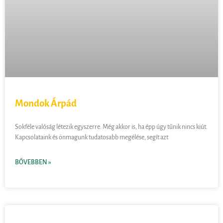
Mondok Árpád
Sokféle valóság létezik egyszerre. Még akkor is, ha épp úgy tűnik nincs kiút.
Kapcsolataink és önmagunk tudatosabb megélése, segít azt
BŐVEBBEN »