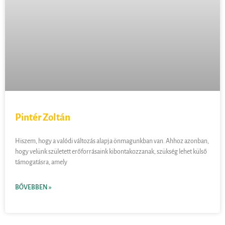
Pintér Zoltán
Hiszem, hogy a valódi változás alapja önmagunkban van. Ahhoz azonban,
hogy velünk született erőforrásaink kibontakozzanak, szükség lehet külső
támogatásra, amely
BŐVEBBEN »