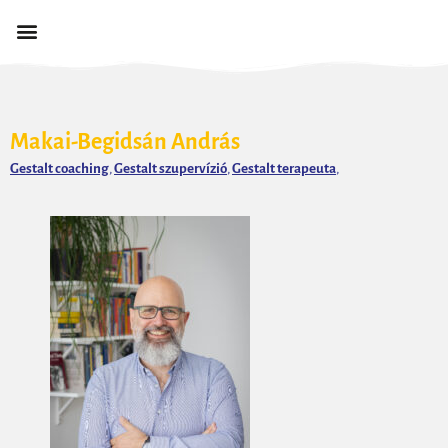
Makai-Begidsán András
Gestalt coaching
,
Gestalt szupervízió
,
Gestalt terapeuta
,