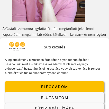
A Gestalt számomra egyfajta létmód: megtanított jelen lenni,
kapcsolódni, megállni, látszódni, kételkedni, keresni – és nem rögtön
megoldani. Hiszek abban, hogy a változás gyakran csendben
kezdődik: egy másfajta figyelemmel, egy apró mozdulattal vagy egy
Süti kezelés
új felismeréssel. Nem kész megoldásokat keresek az ügyfeleimmel,
hanem arra figyelünk, ami az itt és most-ban történik – a valódi
A legjobb élmény biztosítása érdekében olyan technológiákat
jelenlétre, kapcsolódásra és a saját igények megélésére. Nem mindig
használunk, mint a sütik az eszközadatok tárolására és/vagy
eléréséhez. A hozzájárulás elmulasztása vagy visszavonása bizonyos
kell „megjavulnunk” ahhoz, hogy változhassunk.
funkciókat és funkciókat hátrányosan érinthet.
Több mint húsz éve találkoztam a Gestalttal, és azóta is kísér, formál,
gazdagít. Az egyéni Gestalt terápiás munkában, a szupervíziókban,
ELFOGADOM
coachként a vezetőkkel és csapatokkal való együttműködésben,
valamint a szervezeti folyamatokban is ezt a szemléletet képviselem.
ELUTASÍTOM
Fontos számomra, hogy fejlődjek, és hogy a Gestalt élményt
SÜTIK BEÁLLÍTÁSA