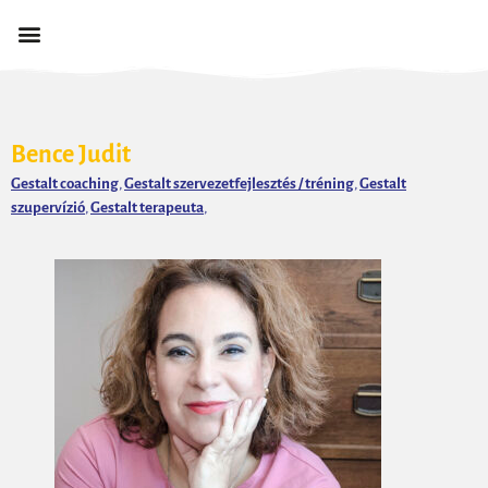
Bence Judit
Gestalt coaching
,
Gestalt szervezetfejlesztés / tréning
,
Gestalt
szupervízió
,
Gestalt terapeuta
,