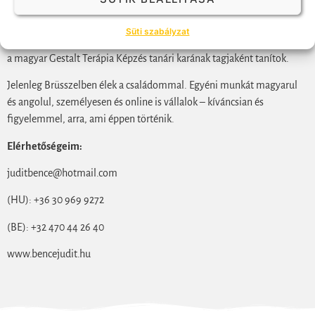
hitelesen és emberi módon adhassam tovább másoknak. Hat évig
voltam a Magyar Gestalt Egyesület elnökségi tagja, társalapítóként
Süti szabályzat
részt vettem a Budapest Gestalt Intézet létrehozásában, és jelenleg is
a magyar Gestalt Terápia Képzés tanári karának tagjaként tanítok.
Jelenleg Brüsszelben élek a családommal. Egyéni munkát magyarul
és angolul, személyesen és online is vállalok – kíváncsian és
figyelemmel, arra, ami éppen történik.
Elérhetőségeim:
juditbence@hotmail.com
(HU): +36 30 969 9272
(BE): +32 470 44 26 40
www.bencejudit.hu