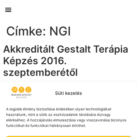
Címke:
NGI
Akkreditált Gestalt Terápia
Képzés 2016.
szeptemberétől
Akkreditált Gestalt Terápia Képzés <2016-2020> A
Süti kezelés
Magyar Gestalt Egyesület 2016 őszétől újra Gestalt
Terápia Képzést indít. A képzést – a Magyar Gestalt
Egyesület megbízásából – az NGI (Norsk Gestaltinstitutt
A legjobb élmény biztosítása érdekében olyan technológiákat
használunk, mint a sütik az eszközadatok tárolására és/vagy
AS) […]
eléréséhez. A hozzájárulás elmulasztása vagy visszavonása bizonyos
funkciókat és funkciókat hátrányosan érinthet.