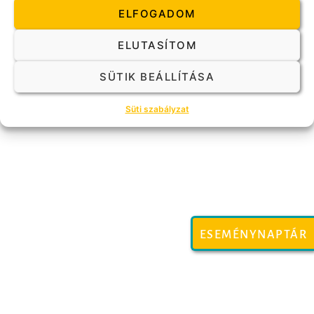
TAG SZERETNÉK LENNI
ELFOGADOM
ELUTASÍTOM
Magyar Gestalt Egyesület @ 2023
SÜTIK BEÁLLÍTÁSA
Kapcsolat
Adatkezelési Tájékoztató
Impresszum
Süti szabályzat
ESEMÉNYNAPTÁR