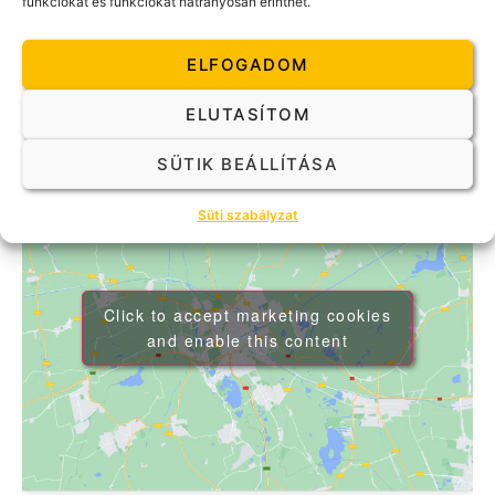
funkciókat és funkciókat hátrányosan érinthet.
5.000Ft
Esemény kategóriák:
ELFOGADOM
Gestalt Kóstoló
,
Kiemelt
ELUTASÍTOM
SÜTIK BEÁLLÍTÁSA
Süti szabályzat
Click to accept marketing cookies
and enable this content