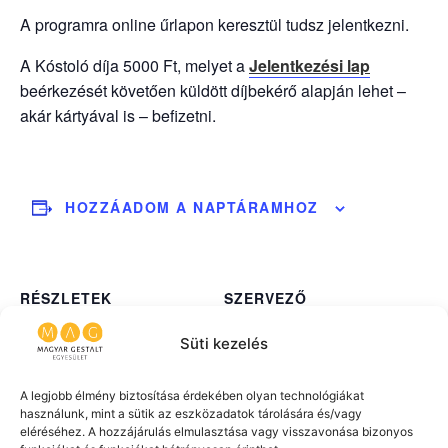
A programra online űrlapon keresztül tudsz jelentkezni.
A Kóstoló díja 5000 Ft, melyet a
Jelentkezési lap
beérkezését követően küldött díjbekérő alapján lehet –
akár kártyával is – befizetni.
HOZZÁADOM A NAPTÁRAMHOZ
RÉSZLETEK
SZERVEZŐ
MAG
Dátum:
Süti kezelés
szeptember 17
Időpont:
A legjobb élmény biztosítása érdekében olyan technológiákat
18:30 - 20:00
használunk, mint a sütik az eszközadatok tárolására és/vagy
eléréséhez. A hozzájárulás elmulasztása vagy visszavonása bizonyos
Összeg: