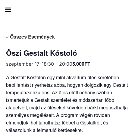
« Összes Események
Őszi Gestalt Kóstoló
5.000FT
szeptember 17-18:30
-
20:00
A Gestalt Kóstolón egy mini akvárium-ülés keretében
bepillantást nyerhetsz abba, hogyan dolgozik egy Gestalt
terapeuta/konzulens. Az ülés előtt néhány szóban
ismertetjük a Gestalt szemlélet és módszertan főbb
alapelveit, majd az üléseket követően bárki megoszthatja
személyes megéléseit. A program végén röviden
elmondjuk, hol tanulhatsz többet a Gestaltról, és
válaszolunk a felmerülő kérdésekre.