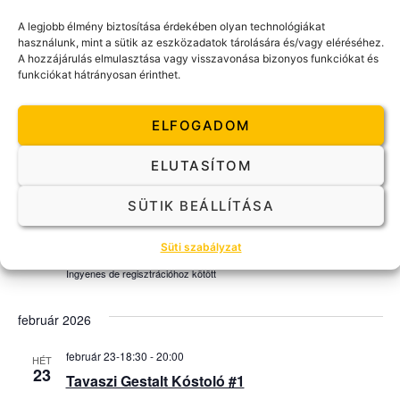
2025. október 28-19:00
-
20:30
KED
A legjobb élmény biztosítása érdekében olyan technológiákat
28
Őszi Gestalt Kóstoló #2
használunk, mint a sütik az eszközadatok tárolására és/vagy eléréséhez.
A hozzájárulás elmulasztása vagy visszavonása bizonyos funkciókat és
MagNet Közösségi Ház
Andrássy út 98, Budapest,
funkciókat hátrányosan érinthet.
Magyarország
5.000Ft
ELFOGADOM
december 2025
ELUTASÍTOM
2025. december 4-18:00
-
19:30
CSÜ
SÜTIK BEÁLLÍTÁSA
4
NYÍLT NAP – Gestalt szupervizor képzés
online esemény
Süti szabályzat
Ingyenes de regisztrációhoz kötött
február 2026
február 23-18:30
-
20:00
HÉT
23
Tavaszi Gestalt Kóstoló #1