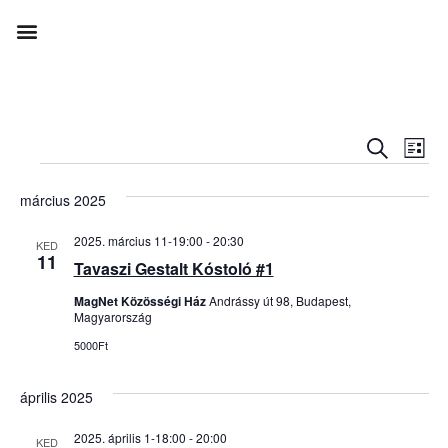
Esem
Es
KERESET
LIST
né
keres
március 2025
na
és
2025. március 11-19:00
-
20:30
KED
nézet
11
Tavaszi Gestalt Kóstoló #1
válas
MagNet Közösségi Ház
Andrássy út 98, Budapest,
Magyarország
5000Ft
április 2025
2025. április 1-18:00
-
20:00
KED