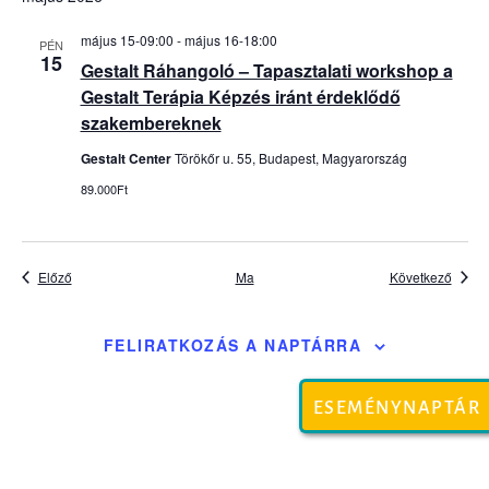
május 15-09:00
-
május 16-18:00
PÉN
15
Gestalt Ráhangoló – Tapasztalati workshop a
Gestalt Terápia Képzés iránt érdeklődő
szakembereknek
Gestalt Center
Törökőr u. 55, Budapest, Magyarország
89.000Ft
Események
Esem
Előző
Ma
Következő
FELIRATKOZÁS A NAPTÁRRA
ESEMÉNYNAPTÁR