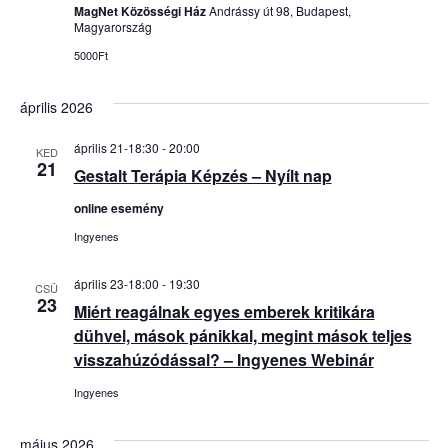
MagNet Közösségi Ház
Andrássy út 98, Budapest,
Magyarország
5000Ft
április 2026
április 21-18:30
-
20:00
KED
21
Gestalt Terápia Képzés – Nyílt nap
online esemény
Ingyenes
április 23-18:00
-
19:30
CSÜ
23
Miért reagálnak egyes emberek kritikára
dühvel, mások pánikkal, megint mások teljes
visszahúzódással? – Ingyenes Webinár
Ingyenes
május 2026