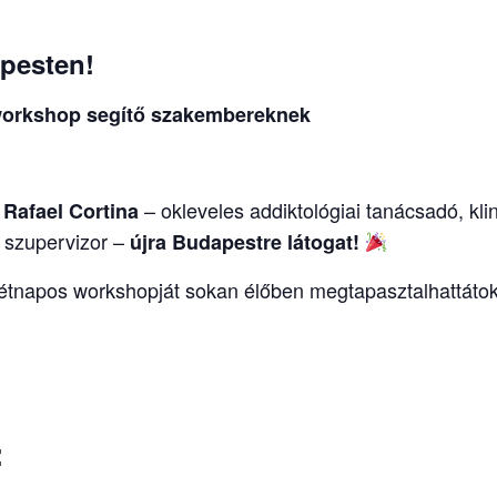
apesten!
workshop segítő szakembereknek
:
– okleveles addiktológiai tanácsadó, kli
Rafael Cortina
, szupervizor –
újra Budapestre látogat!
étnapos workshopját sokan élőben megtapasztalhattáto
: