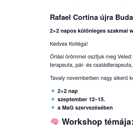
Rafael Cortina újra Bud
2×2 napos különleges szakmai 
Kedves Kolléga!
Óriási örömmel osztjuk meg Veled
terapeuta, pár- és családterapeuta
Tavaly novemberben nagy sikerű k
2×2 nap
szeptember 12–15.
a MaG szervezésében
Workshop témája