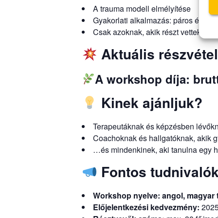
A trauma modell elmélyítése
Gyakorlati alkalmazás: páros és há
Csak azoknak, akik részt vettek a b
Aktuális részvételi
A workshop díja:
brut
Kinek ajánljuk?
Terapeutáknak és képzésben lévőkne
Coachoknak és hallgatóknak, akik g
…és mindenkinek, aki tanulna egy hi
Fontos tudnivalók
Workshop nyelve: angol, magyar 
Előjelentkezési kedvezmény:
2025.