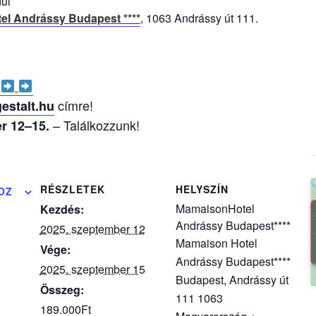
ul
el Andrássy Budapest ****
, 1063 Andrássy út 111.
címre!
stalt.hu
– Találkozzunk!
r 12–15.
RÉSZLETEK
HELYSZÍN
OZ
MamaisonHotel
Kezdés:
Andrássy Budapest****
2025. szeptember 12
Mamaison Hotel
Vége:
Andrássy Budapest****
2025. szeptember 15
Budapest
,
Andrássy út
Összeg:
111
1063
189.000Ft