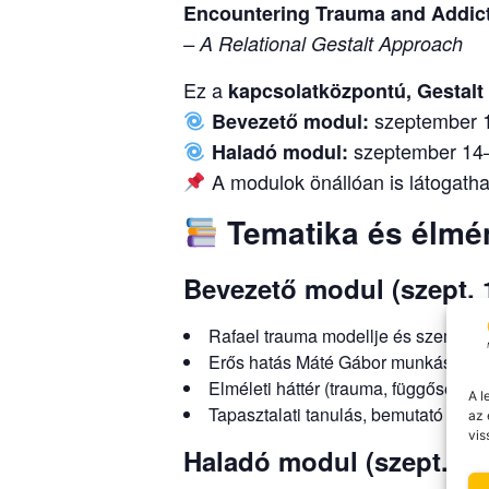
Encountering Trauma and Addict
– A Relational Gestalt Approach
Ez a
kapcsolatközpontú, Gestalt
szeptember 
Bevezető modul:
szeptember 14
Haladó modul:
A modulok önállóan is látogath
Tematika és élmé
Bevezető modul (szept. 
Rafael trauma modellje és szemléle
Erős hatás Máté Gábor munkásságá
Elméleti háttér (trauma, függőség, fe
A l
Tapasztalati tanulás, bemutató ülése
az 
vis
Haladó modul (szept. 14–