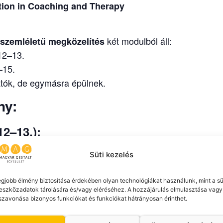
ion in Coaching and Therapy
két modulból áll:
 szemléletű megközelítés
12–13.
–15.
atók, de egymásra épülnek.
ny:
12–13.):
te
Süti kezelés
ból
jlődéslélektan)
egjobb élmény biztosítása érdekében olyan technológiákat használunk, mint a sü
k, saját élmény
eszközadatok tárolására és/vagy eléréséhez. A hozzájárulás elmulasztása vagy
szavonása bizonyos funkciókat és funkciókat hátrányosan érinthet.
15.):