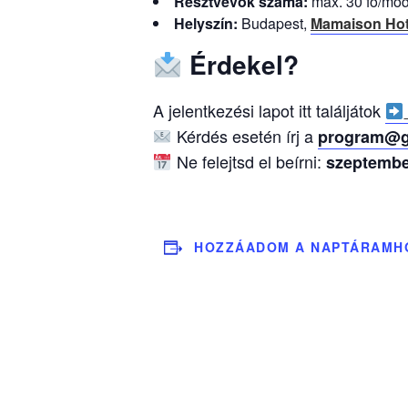
Résztvevők száma:
max. 30 fő/mod
Helyszín:
Budapest,
Mamaison
Hot
Érdekel?
A jelentkezési lapot itt találjátok
Kérdés esetén írj a
program@ge
Ne felejtsd el beírni:
szeptembe
HOZZÁADOM A NAPTÁRAMH