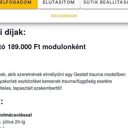
ELFOGADOM
ELUTASÍTOM
SÜTIK BEÁLLÍTÁS
rmas gyakorlatok
Süti szabályzat
evezető modulon (2024 novembere vagy online elvégzés is elfog
 díjak:
tó 189.000 Ft modulonként
k, akik szeretnének elmélyülni egy Gestalt trauma modellben
yakorlati eszközöket keresnek trauma/függőség esetére
teles, tapasztalt szakembertől!
:
tolmácsolással
 július 20-ig