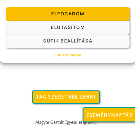
ELFOGADOM
ES
Ma
KÖVETKEZŐ
Események
Előző
ELUTASÍTOM
FELIRATKOZÁS A NAPTÁRRA
SÜTIK BEÁLLÍTÁSA
Süti szabályzat
TAG SZERETNÉK LENNI
ESEMÉNYNAPTÁR
Magyar Gestalt Egyesület @ 2023