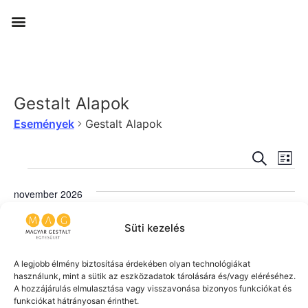
Gestalt Alapok
Események
Gestalt Alapok
Esem
Es
KERESET
LIST
né
keres
november 2026
na
és
Kiemelt
november 13-16:00
-
november 14-20:00
PÉN
Süti kezelés
nézet
13
Gestalt a gyakorlatban– 3 alkalmas alapozó
műhely indul
válas
A legjobb élmény biztosítása érdekében olyan technológiákat
használunk, mint a sütik az eszközadatok tárolására és/vagy eléréséhez.
Budapest belváros
A hozzájárulás elmulasztása vagy visszavonása bizonyos funkciókat és
139.000Ft
funkciókat hátrányosan érinthet.