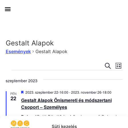
Gestalt Alapok
Események
Gestalt Alapok
Esem
Es
KERESET
LIST
né
keres
szeptember 2023
na
és
Kiemelt
2023. szeptember 22-16:00
-
2023. november 26-18:00
PÉN
nézet
22
Gestalt Alapok Önismereti és módszertani
Csoport – Személyes
válas
Redwood
Bartók Béla út 9. fsz. 4. 3-as kapucsengő, Budapest,
Magyarország
Süti kezelés