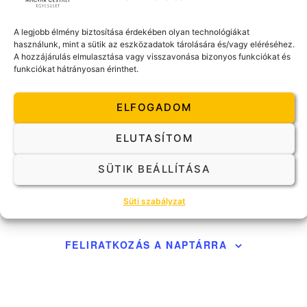
159.000Ft
A legjobb élmény biztosítása érdekében olyan technológiákat
szeptember 2024
használunk, mint a sütik az eszközadatok tárolására és/vagy eléréséhez.
A hozzájárulás elmulasztása vagy visszavonása bizonyos funkciókat és
2024. szeptember 27-08:00
-
2024. november 23-17:00
PÉN
funkciókat hátrányosan érinthet.
27
Gestalt Önismereti és Módszertani Csoport –
Személyes
ELFOGADOM
1124 Bürök utca 10
Bürök utca 10, Budapest
ELUTASÍTOM
189.000Ft.
SÜTIK BEÁLLÍTÁSA
ESEMÉNYEK
ELŐZŐ
Ma
Esem
Következő
Süti szabályzat
FELIRATKOZÁS A NAPTÁRRA