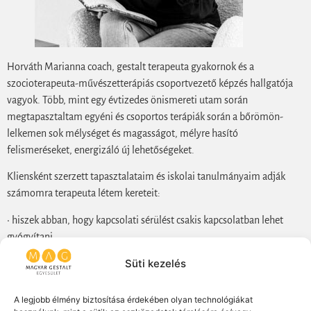
Horváth Marianna coach, gestalt terapeuta gyakornok és a
szocioterapeuta-művészetterápiás csoportvezető képzés hallgatója
vagyok. Több, mint egy évtizedes önismereti utam során
megtapasztaltam egyéni és csoportos terápiák során a bőrömön-
lelkemen sok mélységet és magasságot, mélyre hasító
felismeréseket, energizáló új lehetőségeket.
Kliensként szerzett tapasztalataim és iskolai tanulmányaim adják
számomra terapeuta létem kereteit:
• hiszek abban, hogy kapcsolati sérülést csakis kapcsolatban lehet
gyógyítani,
Süti kezelés
• fontos számomra, hogy a Kliens érezze nincs egyedül,
• hiszek abban, hogy az itt és most-ban megjelenik a múlt,
A legjobb élmény biztosítása érdekében olyan technológiákat