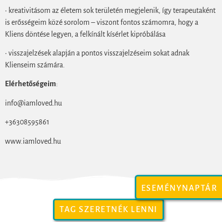
• kreativitásom az életem sok területén megjelenik, így terapeutaként
is erősségeim közé sorolom – viszont fontos számomra, hogy a
Kliens döntése legyen, a felkínált kísérlet kipróbálása
• visszajelzések alapján a pontos visszajelzéseim sokat adnak
Klienseim számára.
Elérhetőségeim
:
info@iamloved.hu
+36308595861
www.iamloved.hu
ESEMÉNYNAPTÁR
TAG SZERETNÉK LENNI