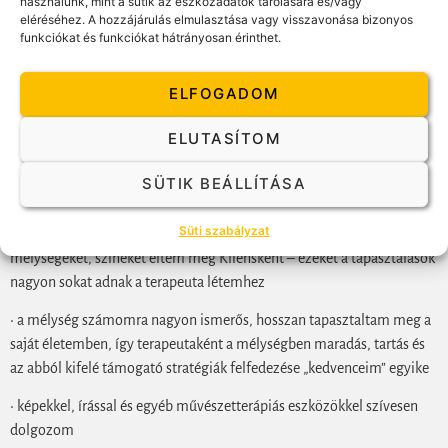
használunk, mint a sütik az eszközadatok tárolására és/vagy
• hiszek a test bölcsességében,
eléréséhez. A hozzájárulás elmulasztása vagy visszavonása bizonyos
funkciókat és funkciókat hátrányosan érinthet.
• fontos érték számomra, hogy önmagam adjam a Kliensnek, a
szeretet és empátia erejével – együtt lenni a mélyben, a sötétségben,
ELFOGADOM
a változásban, a változatlanságban -,
• számomra a szabadság lételem, így Klienseim számára is
ELUTASÍTOM
biztosítom.
SÜTIK BEÁLLÍTÁSA
Különlegességeim:
Süti szabályzat
többszáz órányi saját terápiás élményeim során különböző témákat,
mélységeket, színeket éltem meg Kliensként – ezeket a tapasztalások
nagyon sokat adnak a terapeuta létemhez
• a mélység számomra nagyon ismerős, hosszan tapasztaltam meg a
saját életemben, így terapeutaként a mélységben maradás, tartás és
az abból kifelé támogató stratégiák felfedezése „kedvenceim” egyike
• képekkel, írással és egyéb művészetterápiás eszközökkel szívesen
dolgozom