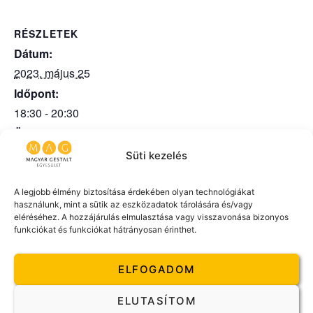
RÉSZLETEK
Dátum:
2023. május 25
Időpont:
18:30 - 20:30
Összeg:
5.000HUF
Süti kezelés
Esemény kategóriák:
Gestalt Kóstoló
,
Kiemelt
A legjobb élmény biztosítása érdekében olyan technológiákat
használunk, mint a sütik az eszközadatok tárolására és/vagy
Honlap:
eléréséhez. A hozzájárulás elmulasztása vagy visszavonása bizonyos
funkciókat és funkciókat hátrányosan érinthet.
https://www.gestalt.hu/programok/gestalt-kostolo/
ELFOGADOM
ELUTASÍTOM