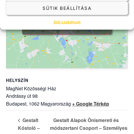
SÜTIK BEÁLLÍTÁSA
Click to accept marketing cookies
Süti szabályzat
and enable this content
HELYSZÍN
MagNet Közösségi Ház
Andrássy út 98
Budapest
,
1062
Magyarország
+ Google Térkép
Gestalt
Gestalt Alapok Önismereti és
Kóstoló –
módszertani Csoport – Személyes