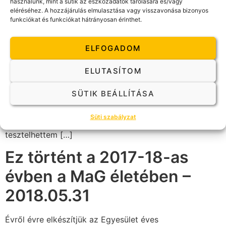
használunk, mint a sütik az eszközadatok tárolására és/vagy
eléréséhez. A hozzájárulás elmulasztása vagy visszavonása bizonyos
funkciókat és funkciókat hátrányosan érinthet.
ELFOGADOM
ELUTASÍTOM
Karrierem kezdetén közel hét éven át súlyosan beteg
gyermekek gyógyulását támogattam az
SÜTIK BEÁLLÍTÁSA
Orvostovábbképző Egyetem Koraszülött, illetve
Gyermek Intenzív Osztályain. Közben az egyik Magyar
Süti szabályzat
Himalája Expedíció orvosaként hétezer méter fölött
tesztelhettem […]
Ez történt a 2017-18-as
évben a MaG életében –
2018.05.31
Évről évre elkészítjük az Egyesület éves