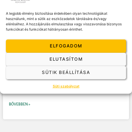
A legjobb élmény biztosítása érdekében olyan technológiákat
használunk, mint a sütik az eszközadatok tárolására és/vagy
eléréséhez. A hozzájárulás elmulasztása vagy visszavonása bizonyos
funkciókat és funkciókat hátrányosan érinthet.
ELFOGADOM
ELUTASÍTOM
Iulia Oprea
SÜTIK BEÁLLÍTÁSA
Oprea Iulia vagyok, a Dragon Coaching House alapítója. Erdélyben nőttem
Süti szabályzat
fel és 18 éves korom óta külföldön, különböző országokban éltem.
BŐVEBBEN »