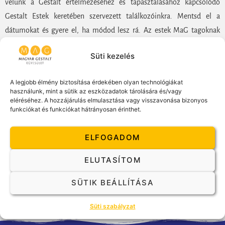
velünk a Gestalt értelmezéséhez és tapasztalásához kapcsolódó
Gestalt Estek keretében szervezett találkozóinkra. Mentsd el a
dátumokat és gyere el, ha módod lesz rá. Az estek MaG tagoknak
ingyenesek (egyes esetekben ettől eltérhetünk, de azt mindig az adott
Süti kezelés
program meghívójában jelezzük), látogatóktól terembérlet
hozzájárulási költséget kérünk.
A legjobb élmény biztosítása érdekében olyan technológiákat
használunk, mint a sütik az eszközadatok tárolására és/vagy
Az Estek változó helyszínen havonta egyszer, este 18 órai kezdéssel
eléréséhez. A hozzájárulás elmulasztása vagy visszavonása bizonyos
zajlanak.
funkciókat és funkciókat hátrányosan érinthet.
A Covid időszak alatt a személyes részvétellel zajló rendezvényeket
ELFOGADOM
egyelőre szüneteltetjük.
ELUTASÍTOM
Csatlakozz hozzánk a
Facebookon
SÜTIK BEÁLLÍTÁSA
Süti szabályzat