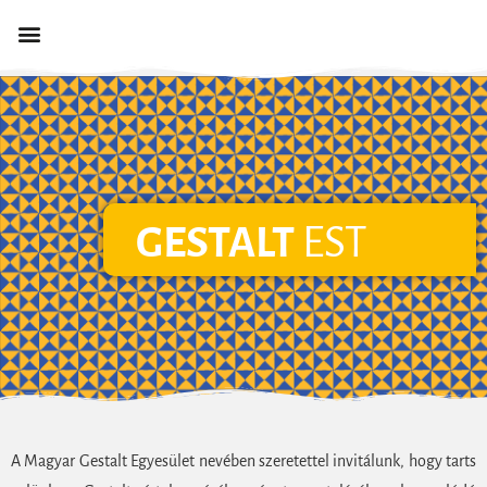
GESTALT
EST
A Magyar Gestalt Egyesület nevében szeretettel invitálunk, hogy tarts