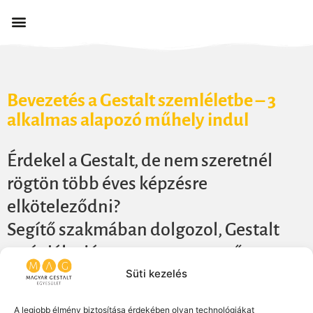
Bevezetés a Gestalt szemléletbe – 3
alkalmas alapozó műhely indul
Érdekel a Gestalt, de nem szeretnél
rögtön több éves képzésre
elköteleződni?
Segítő szakmában dolgozol, Gestalt
terápiába jársz – vagy egyszerűen
mélyebben szeretnéd megérteni saját
Süti kezelés
kapcsolati működésedet?
A legjobb élmény biztosítása érdekében olyan technológiákat