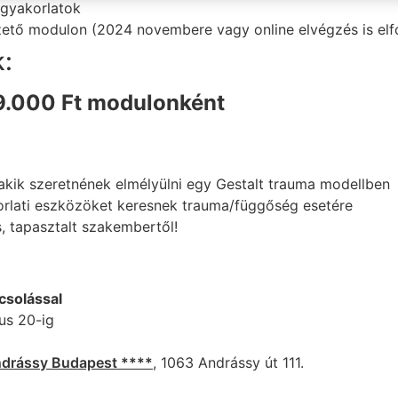
 gyakorlatok
zető modulon (2024 novembere vagy online elvégzés is elf
k:
9.000 Ft modulonként
kik szeretnének elmélyülni egy Gestalt trauma modellben
orlati eszközöket keresnek trauma/függőség esetére
s, tapasztalt szakembertől!
csolással
us 20-ig
ndrássy Budapest ****
, 1063 Andrássy út 111.