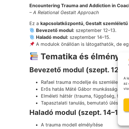
Encountering Trauma and Addiction in Coac
– A Relational Gestalt Approach
Ez a
kapcsolatközpontú, Gestalt szemléletű
Bevezető modul:
szeptember 12–13.
Haladó modul:
szeptember 14–15.
A modulok önállóan is látogathatók, de e
Tematika és élmény:
Bevezető modul (szept. 12–13
A l
Rafael trauma modellje és szemlélete
az 
Erős hatás Máté Gábor munkásságából
vis
Elméleti háttér (trauma, függőség, fejlő
Tapasztalati tanulás, bemutató ülések, s
Haladó modul (szept. 14–15.):
A trauma modell elmélyítése