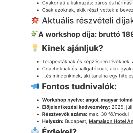
Gyakorlati alkalmazás: páros és hármas
Csak azoknak, akik részt vettek a beve
Aktuális részvételi díja
A workshop díja:
bruttó 18
Kinek ajánljuk?
Terapeutáknak és képzésben lévőknek, a
Coachoknak és hallgatóknak, akik gyak
…és mindenkinek, aki tanulna egy hitele
Fontos tudnivalók:
Workshop nyelve: angol, magyar tolmá
Előjelentkezési kedvezmény:
2025. júli
Résztvevők száma:
max. 30 fő/modul
Helyszín:
Budapest,
Mamaison
Hotel A
Érdekel?