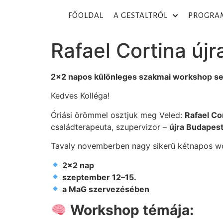
FŐOLDAL
A GESTALTRÓL
PROGRA
Rafael Cortina új
2×2 napos különleges szakmai workshop s
Kedves Kolléga!
Óriási örömmel osztjuk meg Veled:
Rafael Co
családterapeuta, szupervizor –
újra Budapest
Tavaly novemberben nagy sikerű kétnapos w
2×2 nap
szeptember 12–15.
a MaG szervezésében
Workshop témája: