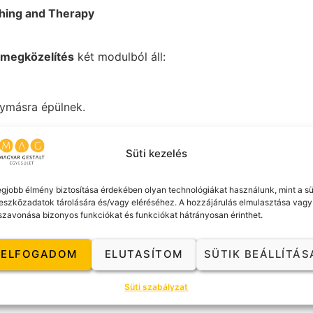
hing and Therapy
 megközelítés
két modulból áll:
gymásra épülnek.
Süti kezelés
.):
egjobb élmény biztosítása érdekében olyan technológiákat használunk, mint a sü
eszközadatok tárolására és/vagy eléréséhez. A hozzájárulás elmulasztása vagy
szavonása bizonyos funkciókat és funkciókat hátrányosan érinthet.
déslélektan)
aját élmény
ELFOGADOM
ELUTASÍTOM
SÜTIK BEÁLLÍTÁS
Süti szabályzat