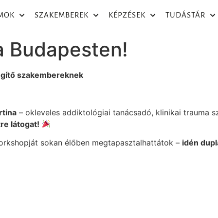
MOK
SZAKEMBEREK
KÉPZÉSEK
TUDÁSTÁR
ra Budapesten!
egítő szakembereknek
rtina
– okleveles addiktológiai tanácsadó, klinikai trauma s
re látogat!
orkshopját sokan élőben megtapasztalhattátok –
idén dup