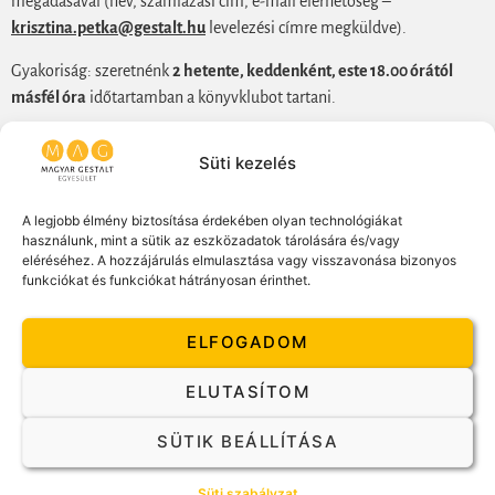
megadásával (név, számlázási cím, e-mail elérhetőség –
krisztina.petka@gestalt.hu
levelezési címre megküldve).
Gyakoriság: szeretnénk
2 hetente, keddenként, este 18.00 órától
másfél óra
időtartamban a könyvklubot tartani.
Mit fogunk olvasni, és hogyan?
Süti kezelés
A könyvklubbot a korábban indult folyamat folytatásának tekintjük,
és nagyon szívesen látunk bárki új csatlakozót.
A legjobb élmény biztosítása érdekében olyan technológiákat
Első alkalommal összekötjük az ismerkedést a
Joyce and Sills: Skills
használunk, mint a sütik az eszközadatok tárolására és/vagy
eléréséhez. A hozzájárulás elmulasztása vagy visszavonása bizonyos
in Gestalt Counselling and Psychotherapy
kötet első 3 fejezetében
funkciókat és funkciókat hátrányosan érinthet.
olvasottakkal.
A második alkalomtól szeretnénk 2 hetente 2 fejezetet magunk elé
ELFOGADOM
tűzni, hogy megtapasztaljuk, ez a tempo alkalmas-e a jókedvű
elmélyülésre.
ELUTASÍTOM
Feltétlenül hozzatok magatokkal:
SÜTIK BEÁLLÍTÁSA
Valamit a könyvből, ami nektek fontos.
Süti szabályzat
Lehet az egy mondat, egy fejezet, egy gyakorlat, vagy egy