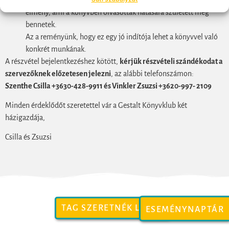
élmény, ami a könyvben olvasottak hatására született meg
bennetek.
Az a reményünk, hogy ez egy jó indítója lehet a könyvvel való
konkrét munkának.
A részvétel bejelentkezéshez kötött,
kérjük részvételi szándékodat a
szervezőknek előzetesen jelezni
, az alábbi telefonszámon:
Szenthe Csilla +3630-428-9911 és Vinkler Zsuzsi +3620-997- 2109
Minden érdeklődőt szeretettel vár a Gestalt Könyvklub két
házigazdája,
Csilla és Zsuzsi
TAG SZERETNÉK LENNI
ESEMÉNYNAPTÁR