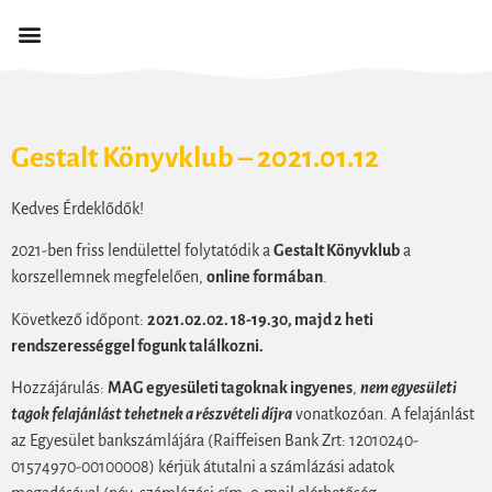
Gestalt Könyvklub – 2021.01.12
Kedves Érdeklődők!
2021-ben friss lendülettel folytatódik a
Gestalt Könyvklub
a
korszellemnek megfelelően,
online formában
.
Következő időpont:
2021.02.02. 18-19.30, majd 2 heti
rendszerességgel fogunk találkozni.
Hozzájárulás:
MAG egyesületi tagoknak ingyenes
,
nem egyesületi
tagok felajánlást tehetnek a részvételi díjra
vonatkozóan. A felajánlást
az Egyesület bankszámlájára (Raiffeisen Bank Zrt: 12010240-
01574970-00100008) kérjük átutalni a számlázási adatok