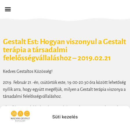
Gestalt Est: Hogyan viszonyul a Gestalt
terápia a társadalmi
felelősségvállaláshoz – 2019.02.21
Kedves Gestaltos Közösség!
2019. Február 21.-én, csütörtök este, 19:00-20:30 óra között lehetőség
nyílik arra, hogy együtt megéljük, milyen a Gestalt terápia viszonya a
társadalmi felelősségvállaláshoz.
Akár friss az érdeklődésed a Gestalt iránt, akár most vagy képzésben,
vagy már gyakorló Gestalt terapeuta vagy, itt a lehetőség, hogy
Süti kezelés
együtt megfogalmazzuk, hogyan látjuk ezt a helyzetet és merre
szeretnénk menni a jövőben.