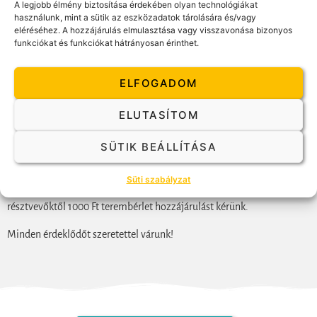
A legjobb élmény biztosítása érdekében olyan technológiákat
használunk, mint a sütik az eszközadatok tárolására és/vagy
Szeretnénk, ha a Ti véleményetek is jelen lehetne 2019. február 28.-án
eléréséhez. A hozzájárulás elmulasztása vagy visszavonása bizonyos
az EAGT TCR ülésén, amire az Egyesület is hivatalos.
funkciókat és funkciókat hátrányosan érinthet.
Ennek érdekében szervezzük ezt az alkalmat, hogy együtt, nyitott
ELFOGADOM
csoportban, egymásra figyelve, meghallgatva és reagálva egymásra,
mondjátok el, Ti hogyan látjátok ezt a kérdést.
ELUTASÍTOM
Az est helyszíne: Anahata Központ Budapest, 7. kerület Hernád utca
SÜTIK BEÁLLÍTÁSA
40. 5. emelet
Házigazda: Mondok Árpád
Süti szabályzat
Részvételi díj: MAG tagok számára a részvétel ingyenes, külsös
résztvevőktől 1000 Ft terembérlet hozzájárulást kérünk.
Minden érdeklődőt szeretettel várunk!