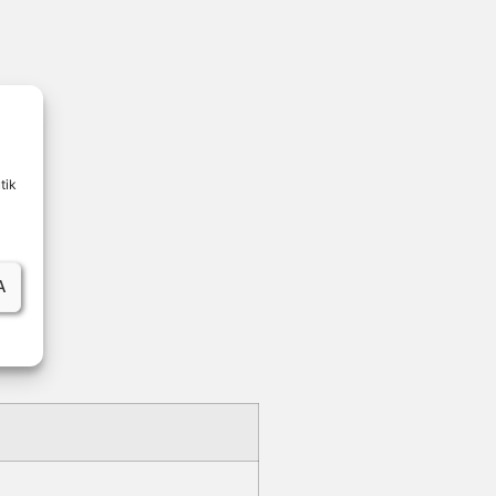
tik
A