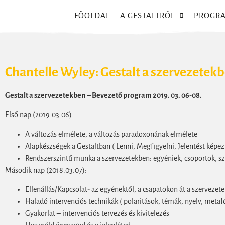
FŐOLDAL
A GESTALTRÓL
PROGR
Chantelle Wyley: Gestalt a szervezetekb
Gestalt a szervezetekben – Bevezető program 2019. 03. 06-08.
Első nap (2019.03.06):
A változás elmélete, a változás paradoxonának elmélete
Alapkészségek a Gestaltban ( Lenni, Megfigyelni, Jelentést képe
Rendszerszintű munka a szervezetekben: egyéniek, csoportok, s
Második nap (2018.03.07):
Ellenállás/Kapcsolat- az egyénektől, a csapatokon át a szervezete
Haladó intervenciós technikák ( polaritások, témák, nyelv, metafó
Gyakorlat – intervenciós tervezés és kivitelezés