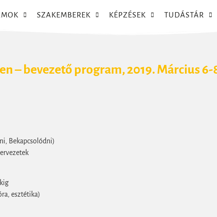
AMOK
SZAKEMBEREK
KÉPZÉSEK
TUDÁSTÁR
en – bevezető program, 2019. Március 6-
zni, Bekapcsolódni)
zervezetek
kig
ra, esztétika)