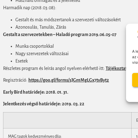
Használd önmagad és a jelenléted
Harmadik nap (2018.03.08):
Gestalt és más módszertanok a szervezeti változásokért
Azonosulás, Tanulás, Zárás
Gestalt a szervezetekben – Haladó program 2019.06.05-07
Munka csoportokkal
A l
Nagy szervezetek változásai
az 
Esetek
vis
Részletes program és leírás angol nyelven elérhető itt:
Tájékoztató_Cha
Regisztráció:
https://goo.gl/forms/sJGn1MgLGx7tvByt2
Early Bird határideje: 2018. 01. 31.
Jelentkezés végső határideje: 2019. 03. 22
E
MAG tagok kedvezményes díja:
1