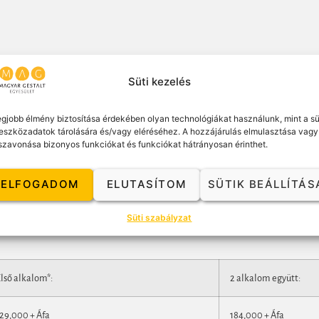
Süti kezelés
egjobb élmény biztosítása érdekében olyan technológiákat használunk, mint a sü
eszközadatok tárolására és/vagy eléréséhez. A hozzájárulás elmulasztása vagy
szavonása bizonyos funkciókat és funkciókat hátrányosan érinthet.
ntelle Wyley
ELFOGADOM
ELUTASÍTOM
SÜTIK BEÁLLÍTÁS
Süti szabályzat
lső alkalom*:
2 alkalom együtt:
29,000 + Áfa
184,000 + Áfa