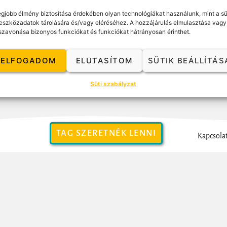
ató az élet egyéb területein, hogy használhatjuk a megszerzett tapasztala
egjobb élmény biztosítása érdekében olyan technológiákat használunk, mint a sü
eszközadatok tárolására és/vagy eléréséhez. A hozzájárulás elmulasztása vagy
szavonása bizonyos funkciókat és funkciókat hátrányosan érinthet.
ELFOGADOM
ELUTASÍTOM
SÜTIK BEÁLLÍTÁS
Süti szabályzat
TAG SZERETNÉK LENNI
Kapcsola