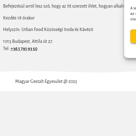
Befejezésül arról lesz szó, hogy az itt szerzett ihlet, hogyan alkalmazh
A l
az 
Kezdés 18 órakor
vis
Helyszín: Urban Food Közösségi Iroda és Kávézó
1013 Budapest, Attila út 27.
Tel:
+36 1 791 93 50
Magyar Gestalt Egyesület @ 2023