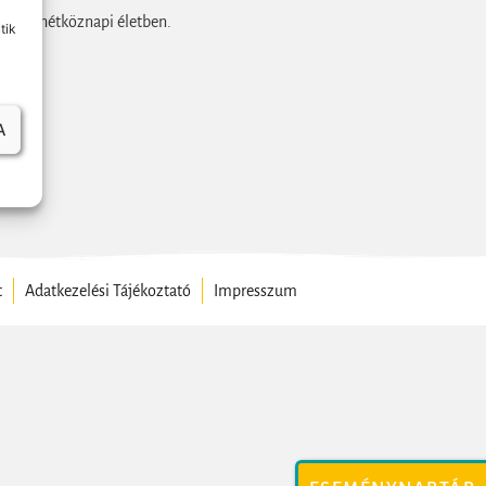
tokat a hétköznapi életben.
tik
A
t
Adatkezelési Tájékoztató
Impresszum