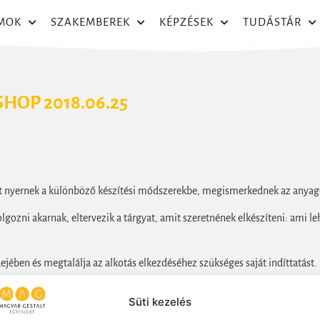
MOK
SZAKEMBEREK
KÉPZÉSEK
TUDÁSTÁR
HOP 2018.06.25
t nyernek a különböző készítési módszerekbe, megismerkednek az anyago
lgozni akarnak, eltervezik a tárgyat, amit szeretnének elkészíteni: ami l
jében és megtalálja az alkotás elkezdéséhez szükséges saját indíttatást.
l: minden résztvevő elmondhatja, hogy mit élt meg alkotás közben. Egymá
Süti kezelés