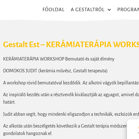
FŐOLDAL
A GESTALTRÓL
PROGRA
Gestalt Est – KERÁMIATERÁPIA WORKS
KERÁMIATERÁPIA WORKSHOP Bemutató és saját élmény
DOMOKOS JUDIT (kerámia művész, Gestalt terapeuta)
A workshop rövid bemutatóval kezdődik. Az alkotni vágyók bepillantás
Az inspiráló kezdés után a résztvevők kiválasztják az agyagot, amivel do
határt.
Judit abban segít, hogy mindenki eligazodjon a technikák, eszközök erde
Az alkotás után beszélgetés következik a Gestalt terápia módszereive
gondolatok hangoznak el.