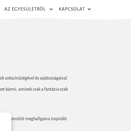
AZ EGYESÜLETRŐL
KAPCSOLAT
k sokszínűségével és sajátosságaival.
ehet bármi, aminek csak a fantázia szab
s beszámolóit meghallgatva inspiráló