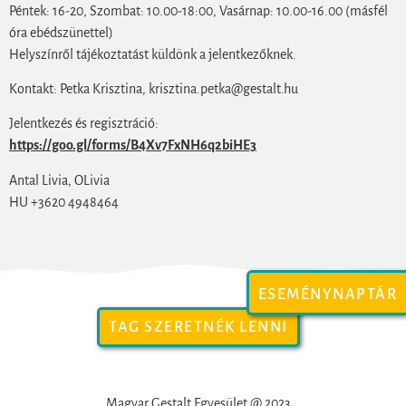
Péntek: 16-20, Szombat: 10.00-18:00, Vasárnap: 10.00-16.00 (másfél
óra ebédszünettel)
Helyszínről tájékoztatást küldönk a jelentkezőknek.
Kontakt: Petka Krisztina, krisztina.petka@gestalt.hu
Jelentkezés és regisztráció:
https://goo.gl/forms/B4Xv7FxNH6q2biHE3
Antal Livia, OLivia
HU +3620 4948464
ESEMÉNYNAPTÁR
TAG SZERETNÉK LENNI
Magyar Gestalt Egyesület @ 2023