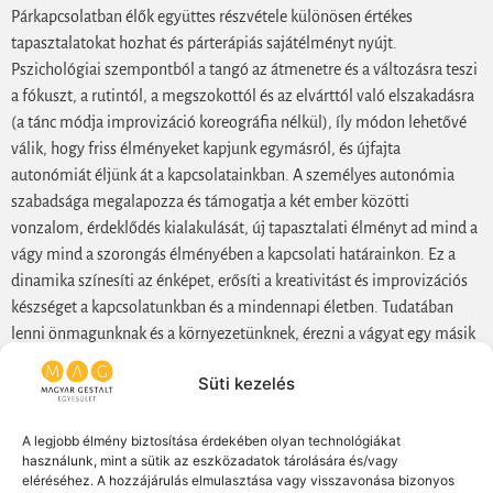
Párkapcsolatban élők együttes részvétele különösen értékes
tapasztalatokat hozhat és párterápiás sajátélményt nyújt.
Pszichológiai szempontból a tangó az átmenetre és a változásra teszi
a fókuszt, a rutintól, a megszokottól és az elvárttól való elszakadásra
(a tánc módja improvizáció koreográfia nélkül), íly módon lehetővé
válik, hogy friss élményeket kapjunk egymásról, és újfajta
autonómiát éljünk át a kapcsolatainkban. A személyes autonómia
szabadsága megalapozza és támogatja a két ember közötti
vonzalom, érdeklődés kialakulását, új tapasztalati élményt ad mind a
vágy mind a szorongás élményében a kapcsolati határainkon. Ez a
dinamika színesíti az énképet, erősíti a kreativitást és improvizációs
készséget a kapcsolatunkban és a mindennapi életben. Tudatában
lenni önmagunknak és a környezetünknek, érezni a vágyat egy másik
személlyel való kapcsolódásra, közelebb kerülni egymáshoz, közös
Süti kezelés
teret létrehozni, együtt táplálni és értékelni ezt a teret, elkülöníteni,
integrálni a közös tapasztalást, és mindennek eredményeképpen egy
élettel telibb és kreatívabb képet nyerni önmagunkról: ilyenek a
A legjobb élmény biztosítása érdekében olyan technológiákat
használunk, mint a sütik az eszközadatok tárolására és/vagy
‘Gestalt Tapasztalati ciklus’ folyamatai. Valójában ezek írják le az
eléréséhez. A hozzájárulás elmulasztása vagy visszavonása bizonyos
emberi partnerkapcsolatokat gazdagító dinamikát és a tangó