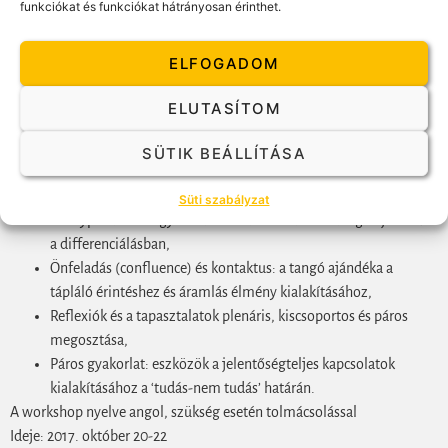
funkciókat és funkciókat hátrányosan érinthet.
alaplépéseit is, sőt magának az életnek a legmélyebb motivumait is.
A workshop tartalma és folyamatai:
ELFOGADOM
A nyolc ideális kapcsolati lépés megjelenése a Gestaltban, a
ELUTASÍTOM
Tangó és a mindennapi élet kapcsolódása, áramlás és
ellenállás,
SÜTIK BEÁLLÍTÁSA
Testtudatosság gyakorlatok,
Kényelmes, kísérletező, intim és önzetlen állapotok,
Süti szabályzat
A súlypont és az egyéni stílus autonomitása: a tangó ajándéka
a differenciálásban,
Önfeladás (confluence) és kontaktus: a tangó ajándéka a
tápláló érintéshez és áramlás élmény kialakításához,
Reflexiók és a tapasztalatok plenáris, kiscsoportos és páros
megosztása,
Páros gyakorlat: eszközök a jelentőségteljes kapcsolatok
kialakításához a ‘tudás-nem tudás’ határán.
A workshop nyelve angol, szükség esetén tolmácsolással
Ideje: 2017. október 20-22