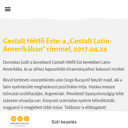
Gestalt Hétfő Este: a „Gestalt Latin-
Amerikában” címmel, 2017.04.24
Domokos Judit a következő Gestalt Hétfő Est keretében Latin-
Amerikába, és az ahhoz kapcsolódó olvasmányaihoz kalauzol minket.
Rövid történeti visszatekintés után Jorge Bucayról beszél majd, aki a
latin nyelvterület meghatározó pszichiáter-írója. Hatása messze
túlmutat szülőhazáján, Argentinán. Mexikótól Spanyolországig több
százezer olvasója van. Könyveit számtalan nyelvre lefordították,
magyarul is megjelent több műve. Többször is ellátogatott
Budapestre, a Puskin mozi zsúfolásig megtelt tisztelőivel.
Azt est folyamán ismerteti főbb műveit, néhány szemelvényt
Süti kezelés