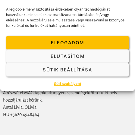
felolvas.
Felvillantja az író műveinek sajátságos megjelenési formáit a
A legjobb élmény biztosítása érdekében olyan technológiákat
montevideoi piactól a repülőtéri újságosbódéig.
használunk, mint a sütik az eszközadatok tárolására és/vagy
eléréséhez. A hozzájárulás elmulasztása vagy visszavonása bizonyos
Beszélgetést kezdeményez a hallgatóság véleményéről – azon belül
funkciókat és funkciókat hátrányosan érinthet.
arról, hogy hogyan látjátok ezekben a könyvrészletekben megjelenni
a Gestaltot?
ELFOGADOM
Érdekes kitérő lehet Bucaynak fiához fűződő viszonya, aki szintén
gestalt-terapeuta.
ELUTASÍTOM
Időpont: április 24, hétfő 18 óra
SÜTIK BEÁLLÍTÁSA
Helyszín: Alexandra Pódium, Nyugati tér 7.
Mindenki szeretettel várnak a szervezők.
Süti szabályzat
A részvétel MAG tagoknak ingyenes, vendégektől 1000 Ft hely
hozzájárulást kérünk.
Antal Livia, OLivia
HU +3620 4948464