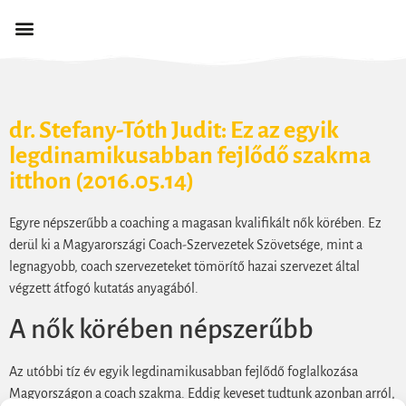
dr. Stefany-Tóth Judit: Ez az egyik
legdinamikusabban fejlődő szakma
itthon (2016.05.14)
Egyre népszerűbb a coaching a magasan kvalifikált nők körében. Ez
derül ki a Magyarországi Coach-Szervezetek Szövetsége, mint a
legnagyobb, coach szervezeteket tömörítő hazai szervezet által
végzett átfogó kutatás anyagából.
A nők körében népszerűbb
Az utóbbi tíz év egyik legdinamikusabban fejlődő foglalkozása
Magyországon a coach szakma. Eddig keveset tudtunk azonban arról,