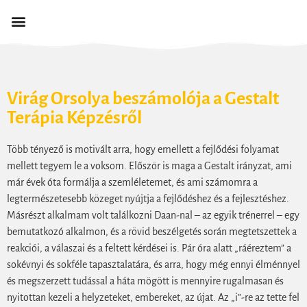
Virág Orsolya beszámolója a Gestalt
Terápia Képzésről
Több tényező is motivált arra, hogy emellett a fejlődési folyamat
mellett tegyem le a voksom. Először is maga a Gestalt irányzat, ami
már évek óta formálja a szemléletemet, és ami számomra a
legtermészetesebb közeget nyújtja a fejlődéshez és a fejlesztéshez.
Másrészt alkalmam volt találkozni Daan-nal – az egyik trénerrel – egy
bemutatkozó alkalmon, és a rövid beszélgetés során megtetszettek a
reakciói, a válaszai és a feltett kérdései is. Pár óra alatt „ráéreztem” a
sokévnyi és sokféle tapasztalatára, és arra, hogy még ennyi élménnyel
és megszerzett tudással a háta mögött is mennyire rugalmasan és
nyitottan kezeli a helyzeteket, embereket, az újat. Az „i”-re az tette fel