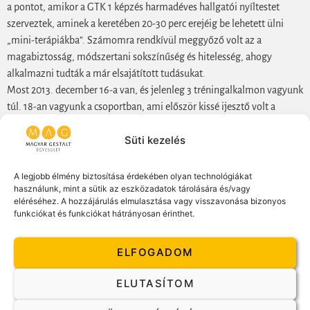
a pontot, amikor a GTK 1 képzés harmadéves hallgatói nyíltestet
szerveztek, aminek a keretében 20-30 perc erejéig be lehetett ülni
„mini-terápiákba”. Számomra rendkívül meggyőző volt az a
magabiztosság, módszertani sokszínűség és hitelesség, ahogy
alkalmazni tudták a már elsajátított tudásukat.
Most 2013. december 16-a van, és jelenleg 3 tréningalkalmon vagyunk
túl. 18-an vagyunk a csoportban, ami először kissé ijesztő volt a
számomra, de ez már az első alkalommal átfordult, és elkezdtem
Süti kezelés
élvezni azt a sokszínűséget, amit ez a csapat nyújt. Mindenki
különböző háttérrel, élet- és szakmai tapasztalattal, motivációval van
jelen, ami folyamatosan frissen tart, és nemegyszer olyan
A legjobb élmény biztosítása érdekében olyan technológiákat
használunk, mint a sütik az eszközadatok tárolására és/vagy
gondolatokkal, kérdésekkel találkozom, amik számomra merőben új
eléréséhez. A hozzájárulás elmulasztása vagy visszavonása bizonyos
megközelítést, rálátást biztosítanak egy-egy témára. Nagyon
funkciókat és funkciókat hátrányosan érinthet.
gazdagnak és a termékenynek érzem ezt a közeget a fejlődés
szempontjából.
ELFOGADOM
A három hétvége alatt két trénerrel találkozhattunk eddig. Izgalmas
volt megfigyelni azt, hogy miközben az értékrendszerük,
ELUTASÍTOM
alapfeltevéseik nagyon hasonlóak, és mindketten a Gestalt irányzat
képviselői, mégis mennyire máshogy közelítenek meg egy-egy