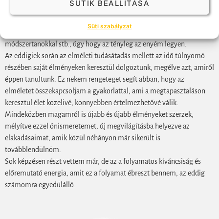
SÜTIK BEÁLLÍTÁSA
helyzetet, kérdést személyiségükből, természetükből fakadóan. Ez
rám felszabadítóan hatott, és rámutatott arra is, hogy hogyan tudok
Süti szabályzat
hitelesen, magamon „átszűrve” dolgozni adott megközelítésekkel,
módszertanokkal stb., úgy hogy az tényleg az enyém legyen.
Az eddigiek során az elméleti tudásátadás mellett az idő túlnyomó
részében saját élményeken keresztül dolgoztunk, megélve azt, amiről
éppen tanultunk. Ez nekem rengeteget segít abban, hogy az
elméletet összekapcsoljam a gyakorlattal, ami a megtapasztaláson
keresztül élet közelivé, könnyebben értelmezhetővé válik.
Mindeközben magamról is újabb és újabb élményeket szerzek,
mélyítve ezzel önismeretemet, új megvilágításba helyezve az
elakadásaimat, amik közül néhányon már sikerült is
továbblendülnöm.
Sok képzésen részt vettem már, de az a folyamatos kíváncsiság és
előremutató energia, amit ez a folyamat ébreszt bennem, az eddig
számomra egyedülálló.