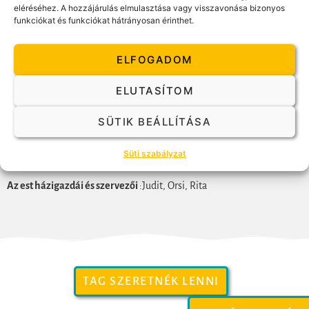
Az est belépődíjai:
eléréséhez. A hozzájárulás elmulasztása vagy visszavonása bizonyos
funkciókat és funkciókat hátrányosan érinthet.
teljes ár: 1200 Ft
MaG tagoknak ingyenes
ELFOGADOM
SzMT tagoknak: 1000 Ft
diákoknak, nyugdíjasoknak, munkanélkülieknek: 600 Ft
ELUTASÍTOM
Jelentkezés
e-mailben a andrea.somogyi@gestalt.hu mail címen
SÜTIK BEÁLLÍTÁSA
Kérjük, jelezz vissza, ha jössz, hogy tudjuk, hány emberre készüljünk!
Süti szabályzat
Szeretettel várunk!
Az est házigazdái és szervezői
:Judit, Orsi, Rita
TAG SZERETNÉK LENNI