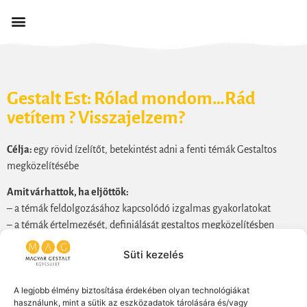
Gestalt Est: Rólad mondom…Rád
vetítem ? Visszajelzem?
Célja:
egy rövid ízelítőt, betekintést adni a fenti témák Gestaltos
megközelítésébe
Amit várhattok, ha eljöttök:
– a témák feldolgozásához kapcsolódó izgalmas gyakorlatokat
– a témák értelmezését, definiálását gestaltos megközelítésben
– a témák értelmezését mindennapi életünkhöz, kapcsolatainkhoz,
Süti kezelés
munkánkhoz kapcsolódóan
Ha felkeltettük az érdeklődésed, gyere el a következőGestalt Estre!
A legjobb élmény biztosítása érdekében olyan technológiákat
használunk, mint a sütik az eszközadatok tárolására és/vagy