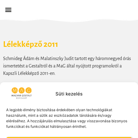
Lélekképző 2011
Schmideg Ádám és Malatinszky Judit tartott egy háromnegyed órás
ismertetést a Gestaltról és a MaG által nyújtott programokról a
Kapszli Lélekképző 2011-en.
Süti kezelés
A legjobb élmény biztosítása érdekében olyan technológiákat
használunk, mint a sütik az eszközadatok tárolására és/vagy
TAG SZERETNÉK LENNI
eléréséhez. A hozzájárulás elmulasztása vagy visszavonása bizonyos
funkciókat és funkciókat hátrányosan érinthet.