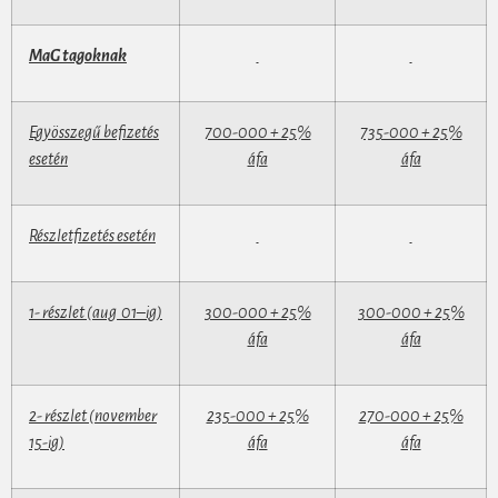
MaG tagoknak
Egyösszegű befizetés
700-000 + 25%
735-000 + 25%
esetén
áfa
áfa
Részletfizetés esetén
1- részlet (aug
01–ig)
300-000 + 25%
300-000 + 25%
áfa
áfa
2- részlet (november
235-000 + 25%
270-000 + 25%
15-ig)
áfa
áfa