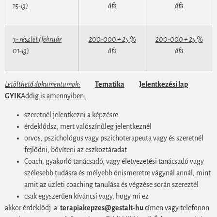
15-ig)
áfa
áfa
3- részlet (február
200-000 + 25 %
200-000 + 25 %
01-ig)
áfa
áfa
Letölthető dokumentumok:
Tematika
Jelentkezési lap
GYIK
Addig is amennyiben:
szeretnél jelentkezni a képzésre
érdeklődsz, mert valószínűleg jelentkeznél
orvos, pszichológus vagy pszichoterapeuta vagy és szeretnél
fejlődni, bővíteni az eszköztáradat
Coach, gyakorló tanácsadó, vagy életvezetési tanácsadó vagy
szélesebb tudásra és mélyebb önismeretre vágynál annál, mint
amit az üzleti coaching tanulása és végzése során szereztél
csak egyszerűen kíváncsi vagy, hogy mi ez
akkor érdeklődj a
terapiakepzes@gestalt-hu
címen vagy telefonon