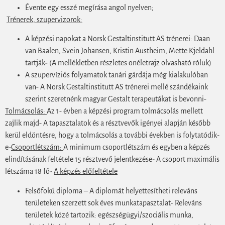
Évente egy esszé megírása angol nyelven;
Trénerek, szupervizorok:
A képzési napokat a Norsk Gestaltinstitutt AS trénerei: Daan
van Baalen, Svein Johansen, Kristin Austheim, Mette Kjeldahl
tartják- (A mellékletben részletes önéletrajz olvasható róluk)
A szupervíziós folyamatok tanári gárdája még kialakulóban
van- A Norsk Gestaltinstitutt AS trénerei mellé szándékaink
szerint szeretnénk magyar Gestalt terapeutákat is bevonni-
Tolmácsolás:
Az 1- évben a képzési program tolmácsolás mellett
zajlik majd- A tapasztalatok és a résztvevők igényei alapján később
kerül eldöntésre, hogy a tolmácsolás a további években is folytatódik-
e-
Csoportlétszám:
A minimum csoportlétszám és egyben a képzés
elindításának feltétele 15 résztvevő jelentkezése- A csoport maximális
létszáma 18 fő-
A képzés előfeltétele
Felsőfokú diploma – A diplomát helyettesítheti releváns
területeken szerzett sok éves munkatapasztalat- Releváns
területek közé tartozik: egészségügyi/szociális munka,