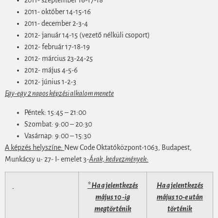
2011- szeptember 16-17-18
2011- október 14-15-16
2011- december 2-3-4
2012- január 14-15 (vezető nélküli csoport)
2012- február 17-18-19
2012- március 23-24-25
2012- május 4-5-6
2012- június 1-2-3
Egy-egy 2 napos képzési alkalom menete
Péntek: 15:45 – 21:00
Szombat: 9:00 – 20:30
Vasárnap: 9:00 – 15:30
A képzés helyszíne:
New Code Oktatóközpont-1063, Budapest,
Munkácsy u- 27- I- emelet 3-
Árak, kedvezmények:
* Ha a jelentkezés
Ha a jelentkezés
május 10 -ig
május 10-e után
megtörténik
történik