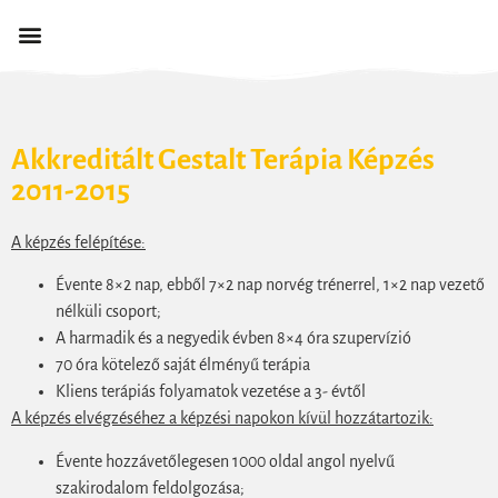
AZ EGYESÜLETRŐL
Akkreditált Gestalt Terápia Képzés
2011-2015
A képzés felépítése:
Évente 8×2 nap, ebből 7×2 nap norvég trénerrel, 1×2 nap vezető
nélküli csoport;
A harmadik és a negyedik évben 8×4 óra szupervízió
70 óra kötelező saját élményű terápia
Kliens terápiás folyamatok vezetése a 3- évtől
A képzés elvégzéséhez a képzési napokon kívül hozzátartozik:
Évente hozzávetőlegesen 1000 oldal angol nyelvű
szakirodalom feldolgozása;