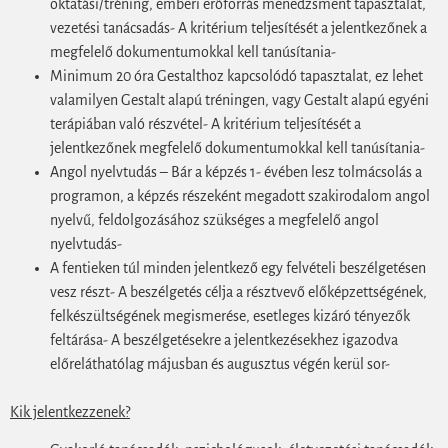
oktatási/tréning, emberi erőforrás menedzsment tapasztalat,
vezetési tanácsadás- A kritérium teljesítését a jelentkezőnek a
megfelelő dokumentumokkal kell tanúsítania-
Minimum 20 óra Gestalthoz kapcsolódó tapasztalat, ez lehet
valamilyen Gestalt alapú tréningen, vagy Gestalt alapú egyéni
terápiában való részvétel- A kritérium teljesítését a
jelentkezőnek megfelelő dokumentumokkal kell tanúsítania-
Angol nyelvtudás – Bár a képzés 1- évében lesz tolmácsolás a
programon, a képzés részeként megadott szakirodalom angol
nyelvű, feldolgozásához szükséges a megfelelő angol
nyelvtudás-
A fentieken túl minden jelentkező egy felvételi beszélgetésen
vesz részt- A beszélgetés célja a résztvevő előképzettségének,
felkészültségének megismerése, esetleges kizáró tényezők
feltárása- A beszélgetésekre a jelentkezésekhez igazodva
előreláthatólag májusban és augusztus végén kerül sor-
Kik jelentkezzenek?