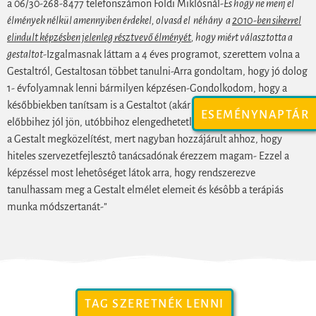
a 06/30-268-8477 telefonszámon Földi Miklósnál-
És hogy ne menj el
élmények nélkül amennyiben érdekel, olvasd el néhány a
2010-ben sikerrel
elindult képzésben jelenleg résztvevő élményét
, hogy miért választotta a
gestaltot-
Izgalmasnak láttam a 4 éves programot, szerettem volna a
Gestaltról, Gestaltosan többet tanulni-Arra gondoltam, hogy jó dolog
1- évfolyamnak lenni bármilyen képzésen-Gondolkodom, hogy a
későbbiekben tanítsam is a Gestaltot (akár magát ezt a képzést) –
ESEMÉNYNAPTÁR
előbbihez jól jön, utóbbihoz elengedhetetlen ez a képzés-„Szeretem
a Gestalt megközelítést, mert nagyban hozzájárult ahhoz, hogy
hiteles szervezetfejlesztô tanácsadónak érezzem magam- Ezzel a
képzéssel most lehetôséget látok arra, hogy rendszerezve
tanulhassam meg a Gestalt elmélet elemeit és késôbb a terápiás
munka módszertanát-”
TAG SZERETNÉK LENNI