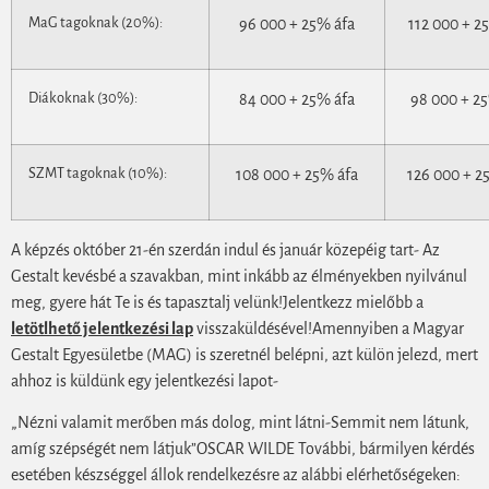
MaG tagoknak (20%):
96 000 + 25% áfa
112 000 + 2
Diákoknak (30%):
84 000 + 25% áfa
98 000 + 2
SZMT tagoknak (10%):
108 000 + 25% áfa
126 000 + 2
A képzés október 21-én szerdán indul és január közepéig tart- Az
Gestalt kevésbé a szavakban, mint inkább az élményekben nyilvánul
meg, gyere hát Te is és tapasztalj velünk!Jelentkezz mielőbb a
letötlhető jelentkezési lap
visszaküldésével!Amennyiben a Magyar
Gestalt Egyesületbe (MAG) is szeretnél belépni, azt külön jelezd, mert
ahhoz is küldünk egy jelentkezési lapot-
„Nézni valamit merőben más dolog, mint látni-Semmit nem látunk,
amíg szépségét nem látjuk”OSCAR WILDE További, bármilyen kérdés
esetében készséggel állok rendelkezésre az alábbi elérhetőségeken: