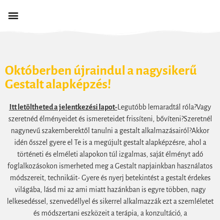
Októberben újraindul a nagysikerű
Gestalt alapképzés!
Itt letöltheted a jelentkezési lapot-
Legutóbb lemaradtál róla?Vagy
szeretnéd élményeidet és ismereteidet frissíteni, bővíteni?Szeretnél
nagynevű szakemberektől tanulni a gestalt alkalmazásairól?Akkor
idén ősszel gyere el Te is a megújult gestalt alapképzésre, ahol a
történeti és elméleti alapokon túl izgalmas, saját élményt adó
foglalkozásokon ismerheted meg a Gestalt napjainkban használatos
módszereit, technikáit- Gyere és nyerj betekintést a gestalt érdekes
világába, lásd mi az ami miatt hazánkban is egyre többen, nagy
lelkesedéssel, szenvedéllyel és sikerrel alkalmazzák ezt a szemléletet
és módszertani eszközeit a terápia, a konzultáció, a