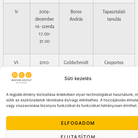
V-
2009-
Boros
Tapasztalati
december
András
tanulás
16- szerda
17:00-
21:00
VI-
2010-
Goldschmidt
Csoportos
január 06-
Liza és
alkalmazások –
szerda
Sáfrány
Páros és
Süti kezelés
17:00-
Kinga
többszemélyes
21:00
rendszerek
A legjobb élmény biztosítása érdekében olyan technológiákat használunk, m
(Cape Cod)
sütik az eszközadatok tárolására és/vagy eléréséhez. A hozzájárulás elmul
vagy visszavonása bizonyos funkciókat és funkciókat hátrányosan érinthet.
VII-
2010-
Fekete Erika
Szabad Tánc –
ELFOGADOM
január 20-
Testünk és
szerda
érzéseink
ELUTASÍTOM