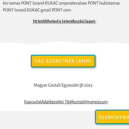
kis-tamas PONT lorand KUKAC corporatevalues PONT hukistamas
PONT lorand KUKAC gmail PONT com
Itt letöltheted a jelentkezési lapot-
TAG SZERETNÉK LENNI
Magyar Gestalt Egyesület @ 2023
Kapcsolat
Adatkezelési Tájékoztató
Impresszum
ESEMÉNYN