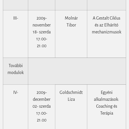
III-
2009-
Molnár
A Gestalt Ciklus
november
Tibor
és az Elhárító
18- szerda
mechanizmusok
17:00-
21:00
További
modulok
IV-
2009-
Goldschmidt
Egyéni
december
Liza
alkalmazások:
02- szerda
Coaching és
17:00-
Terápia
21:00