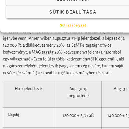
17:00-
megélése,
SÜTIK BEÁLLÍTÁSA
21:00
tudatosítása
Süti szabályzat
A képzés alapdíja 140 000 Ft, amihez jelentős kedvezményeket lehet
igénybe venni:Amennyiben augusztus 31-ig jelentkezel, a képzés díja
120 000 Ft, a diákkedvezmény 20%, az SzMT-s tagság 10%-os
kedvezményt, a MAG tagság 20% kedvezményt jelent (a háromból
egy választható)-Ezen felül (a többi kedvezménytől függetlenül), aki
magánszemélyként jelentkezik (vagyis nem cég nevére, hanem saját
nevére kér számlát) az további 10% kedvezményben részesül-
Ha a jelentkezés
Aug- 31-ig
Aug- 31-
megtörténik
Alapdíj:
120 000 + 25% áfa
140 000 + 2