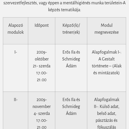
szervezetfejlesztés, vagy éppen a mentálhigiénés munka területein-A
képzés tematikája:
Alapozó
Időpont
Képző(k)/
Modul
modulok
tréner(ek)
megnevezése
I-
2009-
Erős Ila és
Alapfogalmak I-:
október
Schmideg
A Gestalt
21- szerda
Ádám
története – (Alak
17:00-
és mintázatok)
21:00
II-
2009-
Erős Ila és
Alapfogalmak
november
Schmideg
II-: Külső adat,
4- szerda
Ádám
belső adat,
17:00-
pásztázás és
21:00
fókuszálás