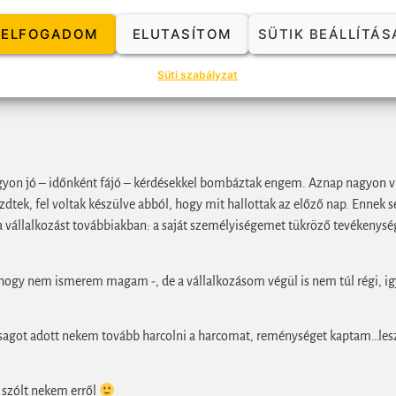
 látszólag olyan kevés dolog történt, mégis két világos fókuszponttal jö
ELFOGADOM
ELUTASÍTOM
SÜTIK BEÁLLÍTÁS
öbb volt a súrlódás. A szervezeti értékén túl nagyon klassz személyes él
Süti szabályzat
agyon jó – időnként fájó – kérdésekkel bombáztak engem. Aznap nagyon vi
tek, fel voltak készülve abból, hogy mit hallottak az előző nap. Ennek 
a vállalkozást továbbiakban: a saját személyiségemet tükröző tevékenysé
ogy nem ismerem magam -, de a vállalkozásom végül is nem túl régi, ig
orsagot adott nekem tovább harcolni a harcomat, reménységet kaptam…les
 szólt nekem erről