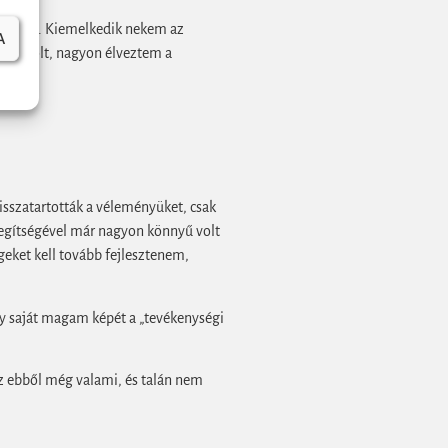
ttünk el. Kiemelkedik nekem az
A
mény volt, nagyon élveztem a
sszatartották a véleményüket, csak
segítségével már nagyon könnyű volt
geket kell tovább fejlesztenem,
y saját magam képét a „tevékenységi
z ebből még valami, és talán nem