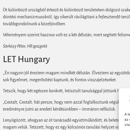
Öt különböző országból érkező és különböző területeken dolgozó szak
döntési mechanizmusokról, így sikerült rávilágítani a fejlesztendő terü
továbbgondolnunk a közeljövőben.
Véleményem szerint hasznos volt ez a két délután, mert segített felisme
Sárközy Péter, HR igazgató
LET Hungary
„Én nagyon jól éreztem magam mindkét délután. Élveztem az együttdolgo
sok figyelmet, megerősítést kaptunk, és fontos visszajelzéseket.
Tetszik, hogy két egészen konkrét, letisztult tanulsággal jöttünk haza
„Gestalt, Gestalt: hát persze, hogy nem azzal foglalkoztunk végül, a
eredményre jutni az eredeti kérdésünkben – immáron nélkülük.
A l
az 
Lenyűgözött, ahogyan az öt tanácsadó együttműködött, és beletették 
vis
magam velük. Tetszett, hogy ez egy kölcsönös tanulási helyzet volt: mi