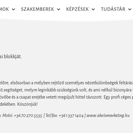
MOK
SZAKEMBEREK
KÉPZÉSEK
TUDÁSTÁR
i blokkját.
t előre, elsősorban a mélyben rejtőző személyes nézetkülönbségek feltár
gű segítséget, melyre leginkább szükségünk volt, és ami nélkül bizonyára
jövőbe és a csapat erejébe vetett megújult hittel távozott. Egy profi céges
érdekében. Köszönjük!
. Mobil: +36 70 270 5535 | Tel/fax: +36 1 337 1404 | www.iskolamarketing.hu