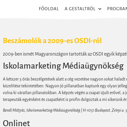
FŐOLDAL
A GESTALTRÓL
PROGRA
Beszámolók a 2009-es OSDI-ról
2009-ben ismét Magyarországon tartották az OSDI egyik képzés
Iskolamarketing Médiaügynökség
A kétszer 3 órás beszélgetések alatt a cég vezetése nagyon sokat halad
közelítése tekintetében. Nagyon jó pillanatban kaptunk egy olyan jelle
volna ki váratlan pillanatokban. A képzés végén a csapat újult erővel, a 
terapeuták egyénként és csapatként is profin dolgoztak a mi sikerünk 
Bendl Mátyás, Iskolamarketing Médiaügynökség | H-1051 Budapest, Zrínyi u. 9
Onlinet