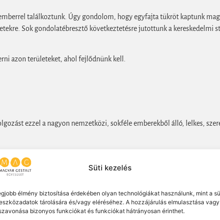
emberrel találkoztunk. Úgy gondolom, hogy egyfajta tükröt kaptunk mag
letekre. Sok gondolatébresztő következtetésre jutottunk a kereskedelmi st
rni azon területeket, ahol fejlődnünk kell.
zást ezzel a nagyon nemzetközi, sokféle emberekből álló, lelkes, szerete
 a saját máködésünkre vonatkozóan.”
Süti kezelés
milyen témával odamentünk
Mégis elégedett vagyok, mert amit kaptunk e
egjobb élmény biztosítása érdekében olyan technológiákat használunk, mint a sü
eszközadatok tárolására és/vagy eléréséhez. A hozzájárulás elmulasztása vagy
különböző személyiségüket, szempontjaikat. Az izgalmam hamar elmúlt,
szavonása bizonyos funkciókat és funkciókat hátrányosan érinthet.
ndannyian tanultunk a saját csoportműködésünkről és a tanácsadásról is.”