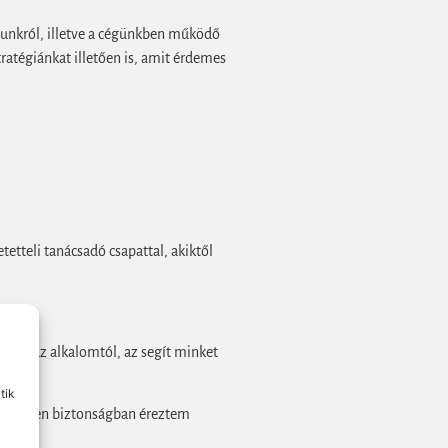
unkról, illetve a cégünkben működő
ratégiánkat illetően is, amit érdemes
tteli tanácsadó csapattal, akiktől
ttől az alkalomtól, az segít minket
tik
 teljesen biztonságban éreztem