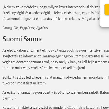
„Nekem az volt érdekes, hogy milyen kevés intervencióval dolgoztak, és
érzékenységük és a kedvességük – felénk elsősorban, egymás felé már t
társaimmal dolgozást és a tanácsadó karaktereket is. Még akarok!”
Bozsogi Dia, Papp Péter, Viga Orsi
Suomi Sauna
Az első alkalom arra ment el, hogy a tanácsadók nagyon intenzíven, n
gyűjtötték az információt…másnap egy nagyon ütemes összesítéssel kezd
végleges döntést hoznom arról, hogy melyik irányba kell fejlesztenem 
minden mást vagy értékesíteni kell vagy el kell felejteni.
Sokkal tisztább lett a képem saját magamrol – pedig nem mondanam, h
tükörből” most tisztán látom.
Az egész folyamat nagyon pozitív és bátorító szellemben zajlott. Bát
bármi…:)
Köszönöm nektek a szervezést és mindent. Gábornak is köszönet, hogy