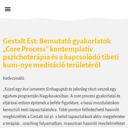
Gestalt Est: Bemutató gyakorlatok
„Core Process” kontemplatív
pszichoterápia és a kapcsolódó tibeti
kum-nye meditáció területéről
Kedvcsináló:
„Közel egy éve ismerem Sinhaguptát és jelenleg részt veszek egy
egyéves programján Nagykovácsiban. A core process gyakorlatai és
eljárásai erősen építenek a befele figyelésre, a lassú mozdulatokon
keresztüli testi tapasztalatokra. Több ponton felfedezhető hasonló
megközelítés a Gestalt-tal pl. a belső tapasztalások aktív megjelenése
a terápiás , coaching folyamatban, masszívan hasonló mezőelméletet