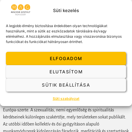
alkalmazása. Ezen túl a kapcsolódó testi érzetek nem csak
megfigyelés tárgyai, hanem a KumNye gyakorlatok integrálása révén
Süti kezelés
aktívan alkalmazott elemei a folyamatnak.
A legjobb élmény biztosítása érdekében olyan technológiákat
Minden Gestaltosnak nagyon tudom javasolni ezt az estet, mert
használunk, mint a sütik az eszközadatok tárolására és/vagy
számos aspektusból új utakat nyithat meg a terápiás és coaching
eléréséhez. A hozzájárulás elmulasztása vagy visszavonása bizonyos
funkciókat és funkciókat hátrányosan érinthet.
tevékenységünkben ez a lassú, mély megközelítés.
Dr Bronwen Rees (Dh Sinhagupta): Bronwen több mint húsz éves írói,
ELFOGADOM
kutatói és előadói tapasztalattal rendelkezik a szervezeti
kommunikáció és etika területén. Jelenleg az Anglia Ruskin
ELUTASÍTOM
University-n dolgozik a Nemzetközi Üzleti Kommunikációs és Etikai
Központ igazgatójaként. Emellett a Nagykovácsiban működő Kelet-
SÜTIK BEÁLLÍTÁSA
Nyugati Meditációs Központ vezetője. Tagja a Nyugati Buddhista
Rendnek, ahol 13 éve folytat meditációt és tanulmányokat.
Süti szabályzat
Csoportokat és elvonulásokat vezet az Egyesült Államokban és
Európa-szerte. A szexualitás, nemi egyenlőség és spiritualitás
kérdéseinek különleges szakértője, mely területeken sokat publikált.
Az utóbbi időben kollektív és ősi gyógyításon alapuló
munkamódszerek kidolgozásán fáradozik, meditációk és szertartások