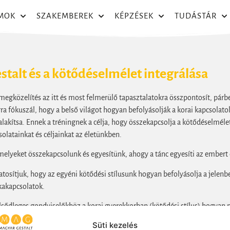
MOK
SZAKEMBEREK
KÉPZÉSEK
TUDÁSTÁR
gestalt és a kötődéselmélet integrálása
lt megközelítés az itt és most felmerülő tapasztalatokra összpontosít, párb
ra fókuszál, hogy a belső világot hogyan befolyásolják a korai kapcsolato
akítsa. Ennek a tréningnek a célja, hogy összekapcsolja a kötődéselmélet
olatainkat és céljainkat az életünkben.
melyeket összekapcsolunk és egyesítünk, ahogy a tánc egyesíti az embert és
tosítjuk, hogy az egyéni kötődési stílusunk hogyan befolyásolja a jelenbe
kakapcsolatok.
ődleges gondviselőkhöz a korai gyerekkorban (kötődési stílus) hogyan n
s).
Süti kezelés