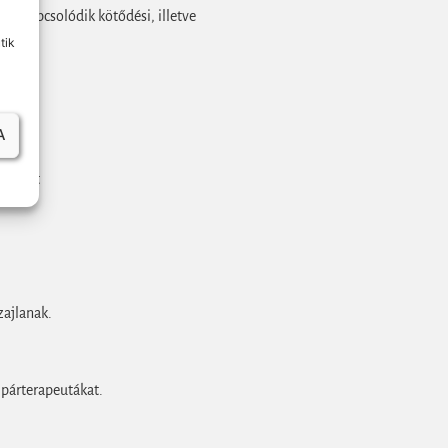
an kapcsolódik kötődési, illetve
tik
A
seinket
zajlanak.
 párterapeutákat.