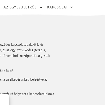
AZ EGYESÜLETRŐL
KAPCSOLAT
eszédes kapcsolatot alakít ki és
k, és az együttműködés (terápia,
 “történelmi” nézőpontját a gestalt
 a talajt.
n a viselkedésünket, beleértve az
yomja rá bélyegét a kapcsolatainkra a