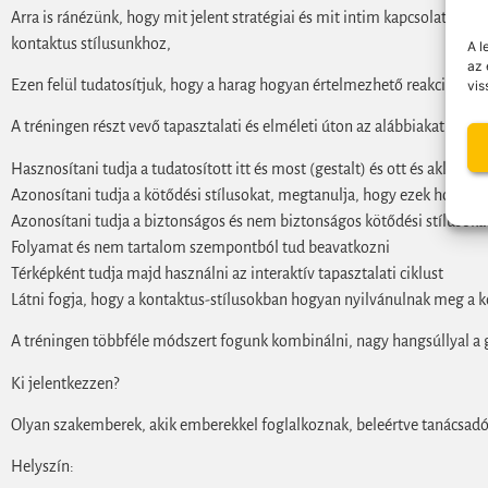
Arra is ránézünk, hogy mit jelent stratégiai és mit intim kapcsolatban 
kontaktus stílusunkhoz,
A l
az 
Ezen felül tudatosítjuk, hogy a harag hogyan értelmezhető reakcióként a
vis
A tréningen részt vevő tapasztalati és elméleti úton az alábbiakat fogja 
Hasznosítani tudja a tudatosított itt és most (gestalt) és ott és akkor (
Azonosítani tudja a kötődési stílusokat, megtanulja, hogy ezek hogyan 
Azonosítani tudja a biztonságos és nem biztonságos kötődési stílusoka
Folyamat és nem tartalom szempontból tud beavatkozni
Térképként tudja majd használni az interaktív tapasztalati ciklust
Látni fogja, hogy a kontaktus-stílusokban hogyan nyilvánulnak meg a k
A tréningen többféle módszert fogunk kombinálni, nagy hangsúllyal a gy
Ki jelentkezzen?
Olyan szakemberek, akik emberekkel foglalkoznak, beleértve tanácsadók
Helyszín: