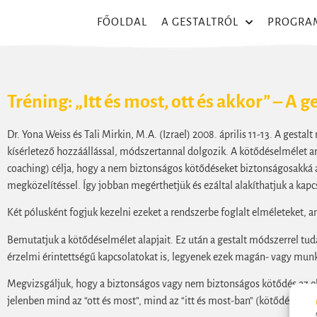
FŐOLDAL
A GESTALTRÓL
PROGRA
Tréning: „Itt és most, ott és akkor” – A 
Dr. Yona Weiss és Tali Mirkin, M.A. (Izrael) 2008. április 11-13. A gesta
kísérletező hozzáállással, módszertannal dolgozik. A kötődéselmélet ar
coaching) célja, hogy a nem biztonságos kötődéseket biztonságosakká al
megközelítéssel. Így jobban megérthetjük és ezáltal alakíthatjuk a kapcs
Két pólusként fogjuk kezelni ezeket a rendszerbe foglalt elméleteket, a
Bemutatjuk a kötődéselmélet alapjait. Ez után a gestalt módszerrel tuda
érzelmi érintettségű kapcsolatokat is, legyenek ezek magán- vagy mun
Megvizsgáljuk, hogy a biztonságos vagy nem biztonságos kötődés az els
jelenben mind az “ott és most”, mind az “itt és most-ban” (kötődési stílu