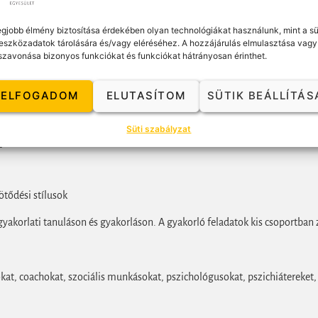
lenni, és arra, hogy melyikben vagyunk szívesebben, valamint hogy ez hogy
egjobb élmény biztosítása érdekében olyan technológiákat használunk, mint a sü
eszközadatok tárolására és/vagy eléréséhez. A hozzájárulás elmulasztása vagy
z elválasztásra, veszteségre és az elhagyatottságra.
szavonása bizonyos funkciókat és funkciókat hátrányosan érinthet.
elérni:
ELFOGADOM
ELUTASÍTOM
SÜTIK BEÁLLÍTÁS
kötődés elmélet) egyesítését
befolyásolják a kapcsolataink minőségét és az azokkal kapcsolatos dönté
Süti szabályzat
t
ötődési stílusok
akorlati tanuláson és gyakorláson. A gyakorló feladatok kis csoportban 
at, coachokat, szociális munkásokat, pszichológusokat, pszichiátereket,