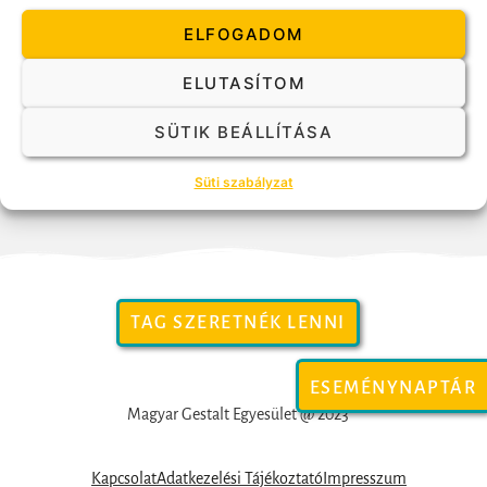
norvegiai Tromsø városában, ahol most élnek. A város az északi
sarkkörön túl van, és északabbra, mint az oroszországi Murmanszk (a
ELFOGADOM
térképet ismerők számára).
ELUTASÍTOM
Terezia negyedik éve a norvégiai Gestalt intézetben tanul Gestalt
terápiát. Az est keretében egy hozzá igen közelálló terápiás esetet fog
SÜTIK BEÁLLÍTÁSA
ismertetni és bemutatni, azzal a módszertannal, ahogyan ezt az
oktatásuk kereteiben elsajátítják, illetve megjelenítik.”
Süti szabályzat
TAG SZERETNÉK LENNI
ESEMÉNYNAPTÁR
Magyar Gestalt Egyesület @ 2023
Kapcsolat
Adatkezelési Tájékoztató
Impresszum