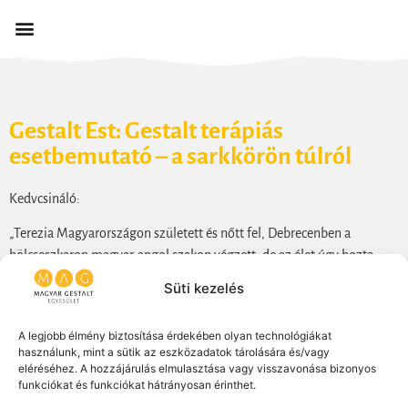
Gestalt Est: Gestalt terápiás
esetbemutató – a sarkkörön túlról
Kedvcsináló:
„Terezia Magyarországon született és nőtt fel, Debrecenben a
bölcseszkaron magyar-angol szakon végzett, de az élet úgy hozta,
hogy beleszeretett egy norvég férfiba, aki időről-időre Európa
Süti kezelés
különböző városaiban kapott diplomáciai állást. Így mellette
lehetősége volt mélyebben megismerni Belgium, Franciaország,
A legjobb élmény biztosítása érdekében olyan technológiákat
Svájc, Luxemburg életét, valamint tanulhatott pszichológiát,
használunk, mint a sütik az eszközadatok tárolására és/vagy
mozgásterápiát, aromaterápiát, psychoanalizist és különböző
eléréséhez. A hozzájárulás elmulasztása vagy visszavonása bizonyos
funkciókat és funkciókat hátrányosan érinthet.
nyelveket. Jelenleg komplex terápiás magánpraxisa van az észak-