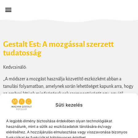
Gestalt Est: A mozgással szerzett
tudatosság
Kedvcsináló:
„A módszer a mozgást használja közvetítő eszközként abban a
tanulási folyamatban, amelynek során lehetőséget kapunk arra, hogy
az emberi létünk minőségének sok szempontúságát egy-egy jól
megtervezett egyszerű mozgásfeladaton keresztül
Süti kezelés
megtapasztalhassuk. Az érzékelés, észlelés, érzelmek, a gondolkodás
és a tevékenység egyidejűleg van jelen azokban az egyszerű és
A legjobb élmény biztosítása érdekében olyan technológiákat
biztonságos feladatokban, amelynek végzése során, felfedezhetjük
használunk, mint a sütik az eszközadatok tárolására és/vagy
önmagunkat, kiteljesedik kapcsolatunk saját magunkkal és a
eléréséhez. A hozzájárulás elmulasztása vagy visszavonása bizonyos
funkciókat és funkciókat hátrányosan érinthet.