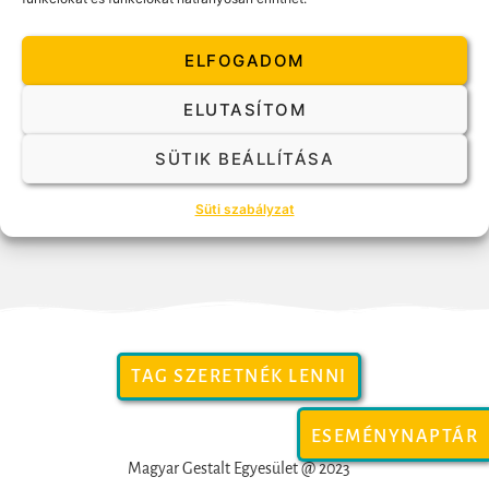
környezetünkkel. Mozgás közben, nagy éberséggel jelen vagyunk, és
képesek leszünk együtt tanulni az érzékelés, a tudatos gondolkodás
és az érzelmek ránk ható, amúgy soha el nem választható egységét,
ELFOGADOM
szépségét.
ELUTASÍTOM
A Feldenkrais mozgásban való elmélyülés hozzásegít ahhoz, hogy
kibontakozhassanak azok a készségek, képességek, amelyek egy
SÜTIK BEÁLLÍTÁSA
Gestalt tanácsadó, coach, terapeuta számára szükségesek: a jelenben
lenni és ott is maradni; érzékenynek lenni önmagunkra és másokra,
Süti szabályzat
kapcsolatban lenni a testünkkel és másik testi jelzéseivel…”
TAG SZERETNÉK LENNI
ESEMÉNYNAPTÁR
Magyar Gestalt Egyesület @ 2023