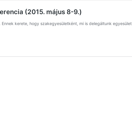
erencia (2015. május 8-9.)
n. Ennek kerete, hogy szakegyesületként, mi is delegáltunk egyesül
erápia
cia