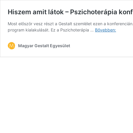
Hiszem amit látok – Pszichoterápia konf
Most először vesz részt a Gestalt szemlélet ezen a konferenciá
Hiszem
program kialakulását. Ez a Pszichoterápia …
Bővebben:
amit
látok
Magyar Gestalt Egyesület
–
Pszichot
konferen
(2015.
május
8-
9.)