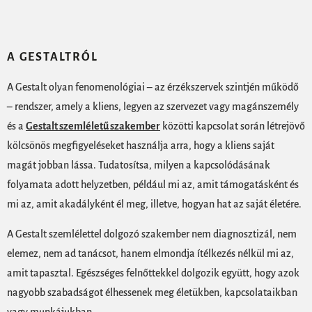
A GESTALTRÓL
A Gestalt olyan fenomenológiai – az érzékszervek szintjén működő
– rendszer, amely a kliens, legyen az szervezet vagy magánszemély
és a
Gestalt szemléletű szakember
közötti kapcsolat során létrejövő
kölcsönös megfigyeléseket használja arra, hogy a kliens saját
magát jobban lássa. Tudatosítsa, milyen a kapcsolódásának
folyamata adott helyzetben, például mi az, amit támogatásként és
mi az, amit akadályként él meg, illetve, hogyan hat az saját életére.
A Gestalt szemlélettel dolgozó szakember nem diagnosztizál, nem
elemez, nem ad tanácsot, hanem elmondja ítélkezés nélkül mi az,
amit tapasztal. Egészséges felnőttekkel dolgozik együtt, hogy azok
nagyobb szabadságot élhessenek meg életükben, kapcsolataikban
vagy munkájukban.